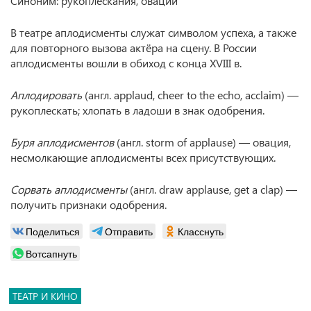
Синоним: рукоплескания, овации
В театре аплодисменты служат символом успеха, а также
для повторного вызова актёра на сцену. В России
аплодисменты вошли в обиход с конца XVIII в.
Аплодировать
(англ. applaud, cheer to the echo, acclaim) —
рукоплескать; хлопать в ладоши в знак одобрения.
Буря аплодисментов
(англ. storm of applause) — овация,
несмолкающие аплодисменты всех присутствующих.
Сорвать аплодисменты
(англ. draw applause, get a clap) —
получить признаки одобрения.
Поделиться
Отправить
Класснуть
Вотсапнуть
ТЕАТР И КИНО