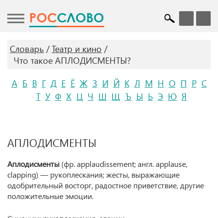
POC
СЛОВО
Словарь
Театр и кино
Что такое АПЛОДИСМЕНТЫ?
А
Б
В
Г
Д
Е
Ё
Ж
З
И
Й
К
Л
М
Н
О
П
Р
С
Т
У
Ф
Х
Ц
Ч
Ш
Щ
Ъ
Ы
Ь
Э
Ю
Я
АПЛОДИСМЕНТЫ
Аплодисменты
(фр. applaudissement; англ. applause,
clapping) — рукоплескания; жесты, выражающие
одобрительный восторг, радостное приветствие, другие
положительные эмоции.