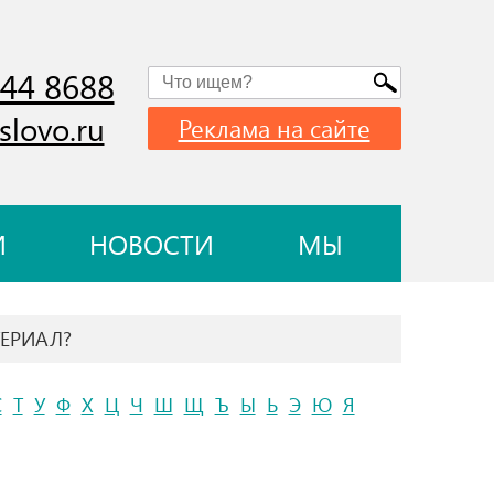
744 8688
slovo.ru
Реклама на сайте
И
НОВОСТИ
МЫ
ТЕРИАЛ?
С
Т
У
Ф
Х
Ц
Ч
Ш
Щ
Ъ
Ы
Ь
Э
Ю
Я