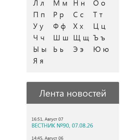
Л л
М м
Н н
О о
П п
Р р
С с
Т т
У у
Ф ф
Х х
Ц ц
Ч ч
Ш ш
Щ щ
Ъ ъ
Ы ы
Ь ь
Э э
Ю ю
Я я
Лента новостей
16:51, Август 07
ВЕСТНИК №90, 07.08.26
14:45, Август 06