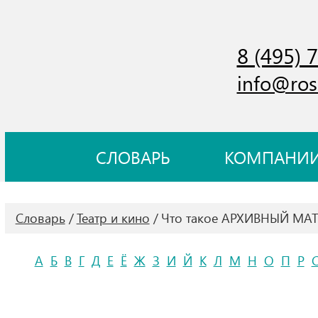
8 (495) 
info@ros
СЛОВАРЬ
КОМПАНИ
Словарь
Театр и кино
Что такое АРХИВНЫЙ МА
А
Б
В
Г
Д
Е
Ё
Ж
З
И
Й
К
Л
М
Н
О
П
Р