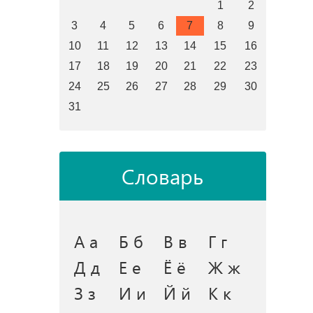
1
2
3
4
5
6
7
8
9
10
11
12
13
14
15
16
17
18
19
20
21
22
23
24
25
26
27
28
29
30
31
Словарь
А а
Б б
В в
Г г
Д д
Е е
Ё ё
Ж ж
З з
И и
Й й
К к