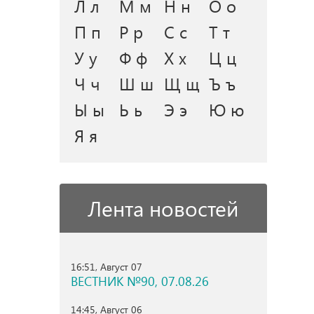
Л л
М м
Н н
О о
П п
Р р
С с
Т т
У у
Ф ф
Х х
Ц ц
Ч ч
Ш ш
Щ щ
Ъ ъ
Ы ы
Ь ь
Э э
Ю ю
Я я
Лента новостей
16:51, Август 07
ВЕСТНИК №90, 07.08.26
14:45, Август 06