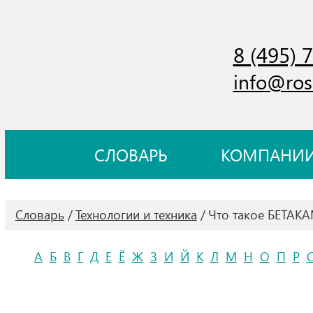
8 (495) 
info@ros
СЛОВАРЬ
КОМПАНИ
Словарь
Технологии и техника
Что такое БЕТАК
А
Б
В
Г
Д
Е
Ё
Ж
З
И
Й
К
Л
М
Н
О
П
Р