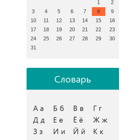
1
2
3
4
5
6
7
8
9
10
11
12
13
14
15
16
17
18
19
20
21
22
23
24
25
26
27
28
29
30
31
Словарь
А а
Б б
В в
Г г
Д д
Е е
Ё ё
Ж ж
З з
И и
Й й
К к