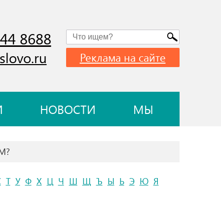
744 8688
slovo.ru
Реклама на сайте
И
НОВОСТИ
МЫ
АМ?
С
Т
У
Ф
Х
Ц
Ч
Ш
Щ
Ъ
Ы
Ь
Э
Ю
Я