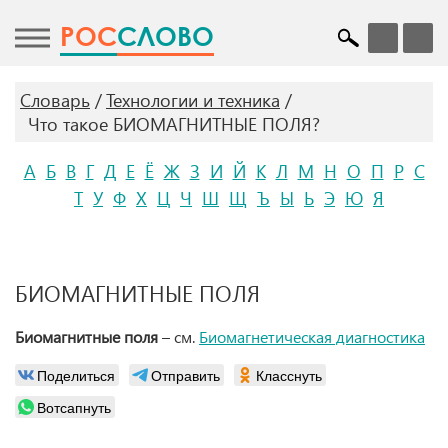
POC
СЛОВО
Словарь
Технологии и техника
Что такое БИОМАГНИТНЫЕ ПОЛЯ?
А
Б
В
Г
Д
Е
Ё
Ж
З
И
Й
К
Л
М
Н
О
П
Р
С
Т
У
Ф
Х
Ц
Ч
Ш
Щ
Ъ
Ы
Ь
Э
Ю
Я
БИОМАГНИТНЫЕ ПОЛЯ
Биомагнитные поля
– см.
Биомагнетическая диагностика
Поделиться
Отправить
Класснуть
Вотсапнуть