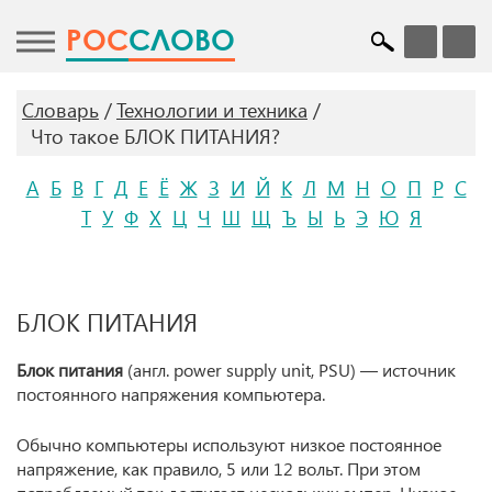
POC
СЛОВО
Словарь
Технологии и техника
Что такое БЛОК ПИТАНИЯ?
А
Б
В
Г
Д
Е
Ё
Ж
З
И
Й
К
Л
М
Н
О
П
Р
С
Т
У
Ф
Х
Ц
Ч
Ш
Щ
Ъ
Ы
Ь
Э
Ю
Я
БЛОК ПИТАНИЯ
Блок питания
(англ. power supply unit, PSU) — источник
постоянного напряжения компьютера.
Обычно компьютеры используют низкое постоянное
напряжение, как правило, 5 или 12 вольт. При этом