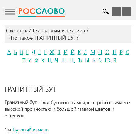
POC
СЛОВО
Словарь
Технологии и техника
Что такое ГРАНИТНЫЙ БУТ?
А
Б
В
Г
Д
Е
Ё
Ж
З
И
Й
К
Л
М
Н
О
П
Р
С
Т
У
Ф
Х
Ц
Ч
Ш
Щ
Ъ
Ы
Ь
Э
Ю
Я
ГРАНИТНЫЙ БУТ
Гранитный бут
– вид бутового камня, который отличается
высокой прочностью и большой гаммой цветов и
оттенков.
См.
Бутовый камень