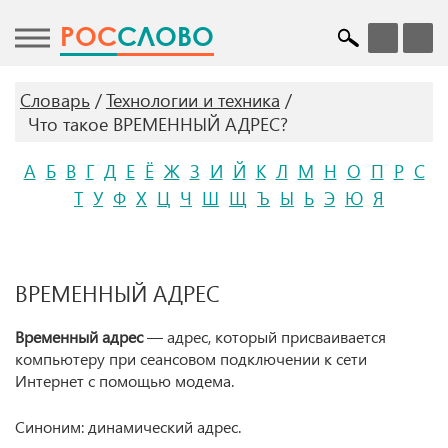
POC
СЛОВО
Словарь
Технологии и техника
Что такое ВРЕМЕННЫЙ АДРЕС?
А
Б
В
Г
Д
Е
Ё
Ж
З
И
Й
К
Л
М
Н
О
П
Р
С
Т
У
Ф
Х
Ц
Ч
Ш
Щ
Ъ
Ы
Ь
Э
Ю
Я
ВРЕМЕННЫЙ АДРЕС
Временный адрес
— адрес, который присваивается
компьютеру при сеансовом подключении к сети
Интернет с помощью модема.
Синоним: динамический адрес.