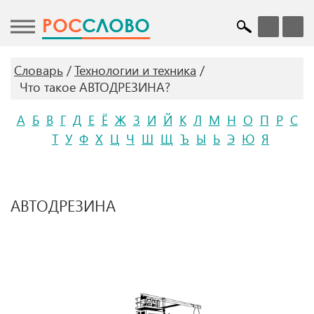
POC
СЛОВО
Словарь
Технологии и техника
Что такое АВТОДРЕЗИНА?
А
Б
В
Г
Д
Е
Ё
Ж
З
И
Й
К
Л
М
Н
О
П
Р
С
Т
У
Ф
Х
Ц
Ч
Ш
Щ
Ъ
Ы
Ь
Э
Ю
Я
АВТОДРЕЗИНА