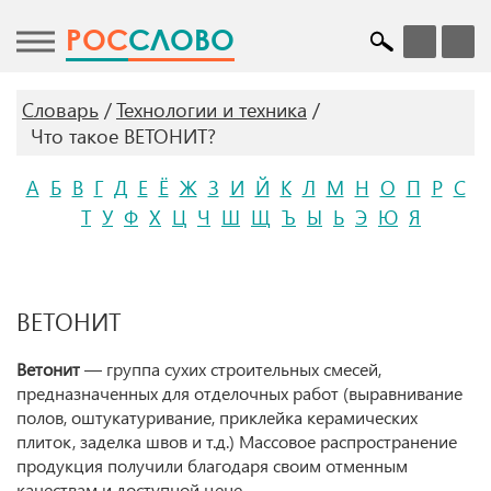
POC
СЛОВО
Словарь
Технологии и техника
Что такое ВЕТОНИТ?
А
Б
В
Г
Д
Е
Ё
Ж
З
И
Й
К
Л
М
Н
О
П
Р
С
Т
У
Ф
Х
Ц
Ч
Ш
Щ
Ъ
Ы
Ь
Э
Ю
Я
ВЕТОНИТ
Ветонит
— группа сухих строительных смесей,
предназначенных для отделочных работ (выравнивание
полов, оштукатуривание, приклейка керамических
плиток, заделка швов и т.д.) Массовое распространение
продукция получили благодаря своим отменным
качествам и доступной цене.