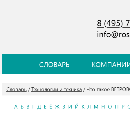
8 (495) 
info@ros
СЛОВАРЬ
КОМПАНИ
Словарь
Технологии и техника
Что такое ВЕТРО
А
Б
В
Г
Д
Е
Ё
Ж
З
И
Й
К
Л
М
Н
О
П
Р