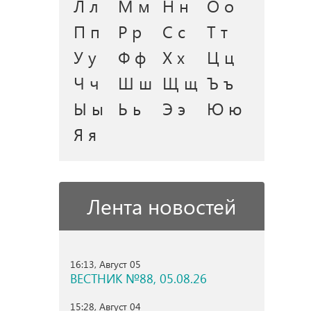
Л л
М м
Н н
О о
П п
Р р
С с
Т т
У у
Ф ф
Х х
Ц ц
Ч ч
Ш ш
Щ щ
Ъ ъ
Ы ы
Ь ь
Э э
Ю ю
Я я
Лента новостей
16:13, Август 05
ВЕСТНИК №88, 05.08.26
15:28, Август 04