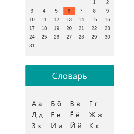
1
2
3
4
5
6
7
8
9
10
11
12
13
14
15
16
17
18
19
20
21
22
23
24
25
26
27
28
29
30
31
Словарь
А а
Б б
В в
Г г
Д д
Е е
Ё ё
Ж ж
З з
И и
Й й
К к