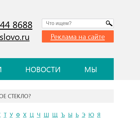
744 8688
slovo.ru
Реклама на сайте
И
НОВОСТИ
МЫ
ВОЕ СТЕКЛО?
С
Т
У
Ф
Х
Ц
Ч
Ш
Щ
Ъ
Ы
Ь
Э
Ю
Я