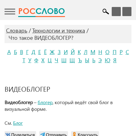
POC
СЛОВО
Словарь
Технологии и техника
Что такое ВИДЕОБЛОГЕР?
А
Б
В
Г
Д
Е
Ё
Ж
З
И
Й
К
Л
М
Н
О
П
Р
С
Т
У
Ф
Х
Ц
Ч
Ш
Щ
Ъ
Ы
Ь
Э
Ю
Я
ВИДЕОБЛОГЕР
Видеоблогер
–
блогер
, который ведёт свой блог в
визуальной форме.
См.
Блог
Поделиться
Отправить
Класснуть