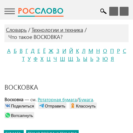
POC
СЛОВО
Словарь
Технологии и техника
Что такое ВОСКОВКА?
А
Б
В
Г
Д
Е
Ё
Ж
З
И
Й
К
Л
М
Н
О
П
Р
С
Т
У
Ф
Х
Ц
Ч
Ш
Щ
Ъ
Ы
Ь
Э
Ю
Я
ВОСКОВКА
Восковка
— см.
Ротаторная бумага
/
Бумага
.
Поделиться
Отправить
Класснуть
Вотсапнуть