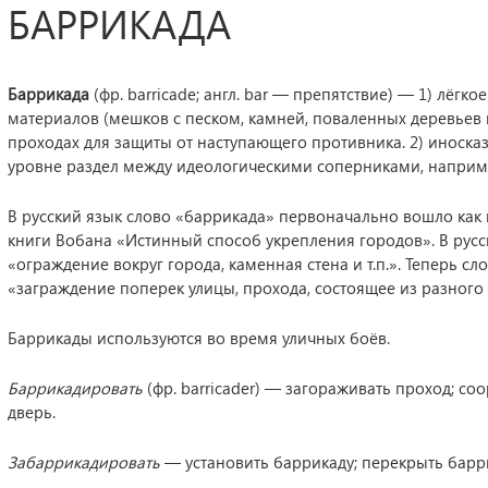
БАРРИКАДА
Баррикада
(фр. barricade; англ. bar — препятствие) — 1) лёг
материалов (мешков с песком, камней, поваленных деревьев и 
проходах для защиты от наступающего противника. 2) иноск
уровне раздел между идеологическими соперниками, например
В русский язык слово «баррикада» первоначально вошло как 
книги Вобана «Истинный способ укрепления городов». В русских
«ограждение вокруг города, каменная стена и т.п.». Теперь с
«заграждение поперек улицы, прохода, состоящее из разного
Баррикады используются во время уличных боёв.
Баррикадировать
(фр. barricader) — загораживать проход; с
дверь.
Забаррикадировать
— установить баррикаду; перекрыть барр