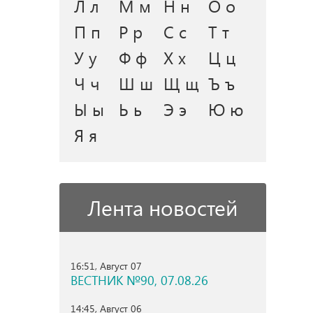
Л л
М м
Н н
О о
П п
Р р
С с
Т т
У у
Ф ф
Х х
Ц ц
Ч ч
Ш ш
Щ щ
Ъ ъ
Ы ы
Ь ь
Э э
Ю ю
Я я
Лента новостей
16:51, Август 07
ВЕСТНИК №90, 07.08.26
14:45, Август 06