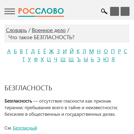
POC
СЛОВО
Словарь
Военное дело
Что такое БЕЗГЛАСНОСТЬ?
А
Б
В
Г
Д
Е
Ё
Ж
З
И
Й
К
Л
М
Н
О
П
Р
С
Т
У
Ф
Х
Ц
Ч
Ш
Щ
Ъ
Ы
Ь
Э
Ю
Я
БЕЗГЛАСНОСТЬ
Безгласность
— отсутствие гласности как признак
тирании; пребывание всего в тайне и неизвестности;
безсилие в общественных и государственных делах.
См.
Безгласный