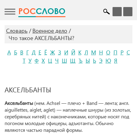
POC
СЛОВО
Словарь
Военное дело
Что такое АКСЕЛЬБАНТЫ?
А
Б
В
Г
Д
Е
Ё
Ж
З
И
Й
К
Л
М
Н
О
П
Р
С
Т
У
Ф
Х
Ц
Ч
Ш
Щ
Ъ
Ы
Ь
Э
Ю
Я
АКСЕЛЬБАНТЫ
Аксельбанты
(нем. Achsel — плечо + Band — лента; англ.
aiguillettes, aiglet, aglet) — наплечные шнуры (из золотых,
серебряных нитей) с наконечниками, которые носят под
погоном молодые офицеры, адъютанты. Обычно
являются частью парадной формы.