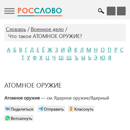
POC
СЛОВО
Словарь
Военное дело
Что такое АТОМНОЕ ОРУЖИЕ?
А
Б
В
Г
Д
Е
Ё
Ж
З
И
Й
К
Л
М
Н
О
П
Р
С
Т
У
Ф
Х
Ц
Ч
Ш
Щ
Ъ
Ы
Ь
Э
Ю
Я
АТОМНОЕ ОРУЖИЕ
Атомное оружие
— см. Ядерное оружие/Ядерный
Поделиться
Отправить
Класснуть
Вотсапнуть