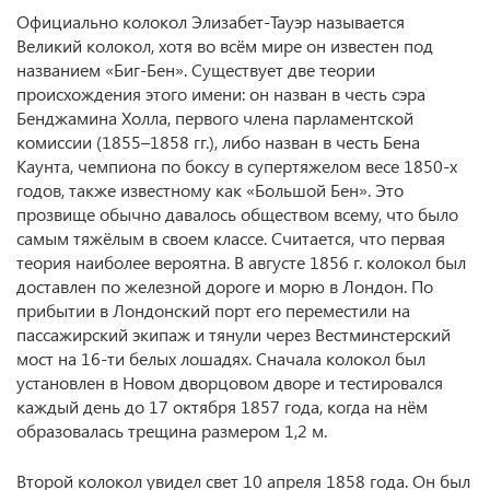
Официально колокол Элизабет-Тауэр называется
Великий колокол, хотя во всём мире он известен под
названием «Биг-Бен». Существует две теории
происхождения этого имени: он назван в честь сэра
Бенджамина Холла, первого члена парламентской
комиссии (1855–1858 гг.), либо назван в честь Бена
Каунта, чемпиона по боксу в супертяжелом весе 1850-х
годов, также известному как «Большой Бен». Это
прозвище обычно давалось обществом всему, что было
самым тяжёлым в своем классе. Считается, что первая
теория наиболее вероятна. В августе 1856 г. колокол был
доставлен по железной дороге и морю в Лондон. По
прибытии в Лондонский порт его переместили на
пассажирский экипаж и тянули через Вестминстерский
мост на 16-ти белых лошадях. Сначала колокол был
установлен в Новом дворцовом дворе и тестировался
каждый день до 17 октября 1857 года, когда на нём
образовалась трещина размером 1,2 м.
Второй колокол увидел свет 10 апреля 1858 года. Он был