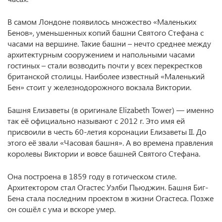
В самом Лондоне появилось множество «Маленьких
Бенов», уменьшенных копий башни Святого Стефана с
часами на вершине. Такие башни – нечто среднее между
архитектурным сооружением и напольными часами
гостиных – стали возводить почти у всех перекрестков
британской столицы. Наиболее известный «Маленький
Бен» стоит у железнодорожного вокзала Виктории.
Башня Елизаветы (в оригинале Elizabeth Tower) — именно
так её официально называют с 2012 г. Это имя ей
присвоили в честь 60-летия коронации Елизаветы II. До
этого её звали «Часовая башня». А во времена правления
королевы Виктории и вовсе башней Святого Стефана.
Она построена в 1859 году в готическом стиле.
Архитектором стал Огастес Уэлби Пьюджин. Башня Биг-
Бена стала последним проектом в жизни Огастеса. Позже
он сошёл с ума и вскоре умер.