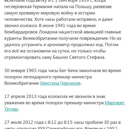
гитлеровская Германия напала на Польшу, развязав
самую кровавую мировую войну в истории
человечества. Хотя часы работали исправно, и даже
звонил колокол. В июне 1941 года во время
бомбардировок Лондона нацистской авиацией главные
куранты Великобритании получили повреждения. Но их
удалось устранить и хронометр продолжил ход. Потом
его всё же остановили на сутки, но только чтобы
отремонтировать саму Башню Святого Стефана.
30 января 1965 года часы Биг-Бена замолчали во время
похорон легендарного премьер-министра
Великобритании
Уинстона Черчилля
.
17 апреля 2013 года колокола не звонили в знак
уважения во время похорон премьер-министра
Маргарет
Тэтчер
.
27 июля 2012 года с 8:12 до 8:15 часы пробили 30 раз в
честь открытия XXX Олимпийских игр. Впервые с 1952