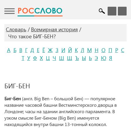
POC
СЛОВО
Словарь
Всемирная история
Что такое БИГ-БЕН?
А
Б
В
Г
Д
Е
Ё
Ж
З
И
Й
К
Л
М
Н
О
П
Р
С
Т
У
Ф
Х
Ц
Ч
Ш
Щ
Ъ
Ы
Ь
Э
Ю
Я
БИГ-БЕН
Биг-Бен
(англ. Big Ben – большой Бен) — популярное
название часовой башни Вестминстерского дворца в
Лондоне; часы на здании английского парламента. В
узком смысле Биг-Беном (Big Ben) именуется
находящийся внутри башни 13-тонный колокол.