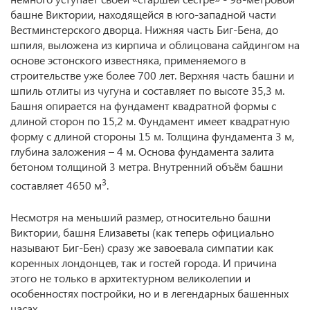
башне Виктории, находящейся в юго-западной части
Вестминстерского дворца. Нижняя часть Биг-Бена, до
шпиля, выложена из кирпича и облицована сайдингом на
основе эстонского известняка, применяемого в
строительстве уже более 700 лет. Верхняя часть башни и
шпиль отлиты из чугуна и составляет по высоте 35,3 м.
Башня опирается на фундамент квадратной формы с
длиной сторон по 15,2 м. Фундамент имеет квадратную
форму с длиной стороны 15 м. Толщина фундамента 3 м,
глубина заложения – 4 м. Основа фундамента залита
бетоном толщиной 3 метра. Внутренний объём башни
3
составляет 4650 м
.
Несмотря на меньший размер, относительно башни
Виктории, башня Елизаветы (как теперь официально
называют Биг-Бен) сразу же завоевала симпатии как
коренных лондонцев, так и гостей города. И причина
этого не только в архитектурном великолепии и
особенностях постройки, но и в легендарных башенных
часах.