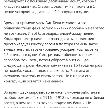
регулируется с помощью десятичных монет, которые
кладут на маятник. Старая, додесятичная монета в 1
пенни ускоряет ход часов на 0,4 секунды в сутки.
Время от времени часы Биг-Бена отстают, и это
общеизвестный факт. Только никаких проблем из-за этого
не возникает. И всё благодаря… английскому пенни.
Когда хронометр начинает запаздывать, на маятник
просто кладут монетку весом в полтора грамма. Такое
вмешательство гарантированно ускоряет ход часов на
2,5 секунды в сутки. Смотритель, добившись таким
способом точности, потом убирает монетку – до
следующего раза. Часовой механизм за 164 года ни разу
не подвёл, доказав свою надёжность. Раз в два дня
механизм тщательно смазывается. Но в целом его
конструкция остаётся неизменной.
Во время двух мировых войн часы Биг-Бена работали в
особом режиме. Так, в 1916—1918 гг. колокол не отбивал
время, а ночью не включали подсветку башни. Не
включали подсветку и с 1 сентября 1939 г., когда