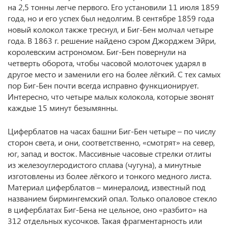
на 2,5 тонны легче первого. Его установили 11 июля 1859
года, но и его успех был недолгим. В сентябре 1859 года
новый колокол также треснул, и Биг-Бен молчал четыре
года. В 1863 г. решение найдено сэром Джорджем Эйри,
королевским астрономом. Биг-Бен повернули на
четверть оборота, чтобы часовой молоточек ударял в
другое место и заменили его на более лёгкий. С тех самых
пор Биг-Бен почти всегда исправно функционирует.
Интересно, что четыре малых колокола, которые звонят
каждые 15 минут безымянны.
Циферблатов на часах башни Биг-Бен четыре – по числу
сторон света, и они, соответственно, «смотрят» на север,
юг, запад и восток. Массивные часовые стрелки отлиты
из железоуглеродистого сплава (чугуна), а минутные
изготовлены из более лёгкого и тонкого медного листа.
Материал циферблатов – минералоид, известный под
названием бирмингемский опал. Только опаловое стекло
в циферблатах Биг-Бена не цельное, оно «разбито» на
312 отдельных кусочков. Такая фрагментарность или