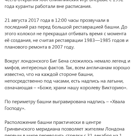
года куранты работали вне расписания.
21 августа 2017 года в 12:00 часы прозвучали в
последний раз перед большой реставрацией башни. До
этого колокол не прекращал отбивать время с момента
её создания, не считая реставрации 1983—1985 годов и
планового ремонта в 2007 году.
Вокруг лондонского Биг Бена сложилось немало легенд и
мифов, интересных фактов. Так, всем англичанам хорошо
известно, что на каждой стороне башни,
непосредственно под часами, есть надпись на латыни,
означающая – «Боже, храни нашу королеву Викторию».
По периметру башни выгравирована надпись – «Хвала
Господу».
Расположение башни практически в центре
Гринвичского меридиана позволяет жителям Лондона
первым в мире переводить стрелки с 31 декабря на 1