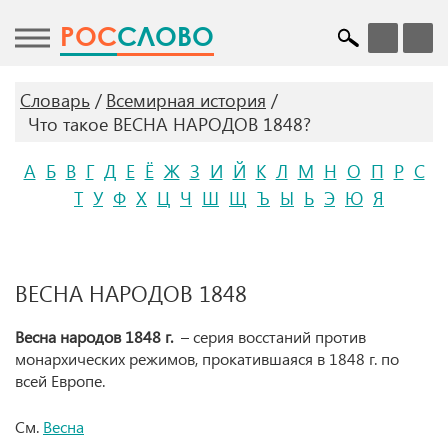
POC
СЛОВО
Словарь
Всемирная история
Что такое ВЕСНА НАРОДОВ 1848?
А
Б
В
Г
Д
Е
Ё
Ж
З
И
Й
К
Л
М
Н
О
П
Р
С
Т
У
Ф
Х
Ц
Ч
Ш
Щ
Ъ
Ы
Ь
Э
Ю
Я
ВЕСНА НАРОДОВ 1848
Весна народов 1848 г.
– серия восстаний против
монархических режимов, прокатившаяся в 1848 г. по
всей Европе.
См.
Весна