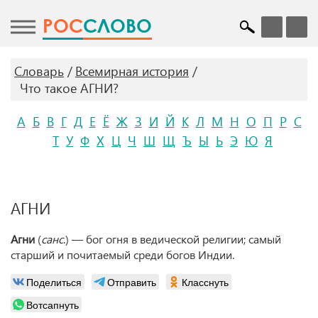
POC
СЛОВО
Словарь
Всемирная история
Что такое АГНИ?
А
Б
В
Г
Д
Е
Ё
Ж
З
И
Й
К
Л
М
Н
О
П
Р
С
Т
У
Ф
Х
Ц
Ч
Ш
Щ
Ъ
Ы
Ь
Э
Ю
Я
АГНИ
Агни
(
санс
.) — бог огня в ведической религии; самый
старший и почитаемый среди богов Индии.
Поделиться
Отправить
Класснуть
Вотсапнуть