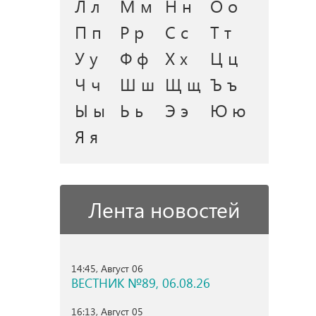
Л л
М м
Н н
О о
П п
Р р
С с
Т т
У у
Ф ф
Х х
Ц ц
Ч ч
Ш ш
Щ щ
Ъ ъ
Ы ы
Ь ь
Э э
Ю ю
Я я
Лента новостей
14:45, Август 06
ВЕСТНИК №89, 06.08.26
16:13, Август 05