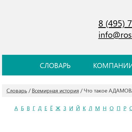
8 (495) 
info@ros
СЛОВАРЬ
КОМПАНИ
Словарь
Всемирная история
Что такое АДАМО
А
Б
В
Г
Д
Е
Ё
Ж
З
И
Й
К
Л
М
Н
О
П
Р