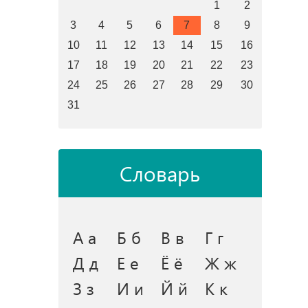
1
2
3
4
5
6
7
8
9
10
11
12
13
14
15
16
17
18
19
20
21
22
23
24
25
26
27
28
29
30
31
Словарь
А а
Б б
В в
Г г
Д д
Е е
Ё ё
Ж ж
З з
И и
Й й
К к