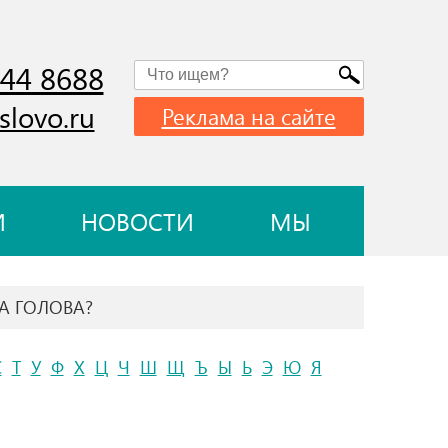
744 8688
slovo.ru
Реклама на сайте
И
НОВОСТИ
МЫ
ВА ГОЛОВА?
С
Т
У
Ф
Х
Ц
Ч
Ш
Щ
Ъ
Ы
Ь
Э
Ю
Я