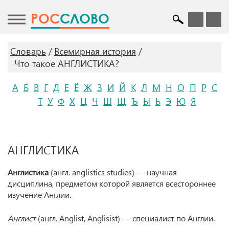
POC
СЛОВО
Словарь
Всемирная история
Что такое АНГЛИСТИКА?
А
Б
В
Г
Д
Е
Ё
Ж
З
И
Й
К
Л
М
Н
О
П
Р
С
Т
У
Ф
Х
Ц
Ч
Ш
Щ
Ъ
Ы
Ь
Э
Ю
Я
АНГЛИСТИКА
Англистика
(англ. anglistics studies) — научная
дисциплина, предметом которой является всестороннее
изучение Англии.
Англист
(англ. Anglist, Anglisist) — специалист по Англии.