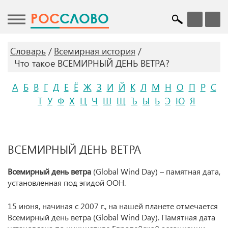
POC
СЛОВО
Словарь
Всемирная история
Что такое ВСЕМИРНЫЙ ДЕНЬ ВЕТРА?
А
Б
В
Г
Д
Е
Ё
Ж
З
И
Й
К
Л
М
Н
О
П
Р
С
Т
У
Ф
Х
Ц
Ч
Ш
Щ
Ъ
Ы
Ь
Э
Ю
Я
ВСЕМИРНЫЙ ДЕНЬ ВЕТРА
Всемирный день ветра
(Global Wind Day) – памятная дата,
установленная под эгидой ООН.
15 июня, начиная с 2007 г., на нашей планете отмечается
Всемирный день ветра (Global Wind Day). Памятная дата