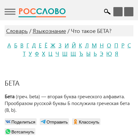
POC
СЛОВО
Словарь
Языкознание
Что такое БЕТА?
А
Б
В
Г
Д
Е
Ё
Ж
З
И
Й
К
Л
М
Н
О
П
Р
С
Т
У
Ф
Х
Ц
Ч
Ш
Щ
Ъ
Ы
Ь
Э
Ю
Я
БЕТА
Бета
(греч. beta) — вторая буква греческого алфавита.
Прообразом русской буквы Б послужила греческая бета
(B, b).
Поделиться
Отправить
Класснуть
Вотсапнуть