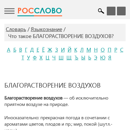
POC
СЛОВО
Словарь
Языкознание
Что такое БЛАГОРАСТВОРЕНИЕ ВОЗДУХОВ?
А
Б
В
Г
Д
Е
Ё
Ж
З
И
Й
К
Л
М
Н
О
П
Р
С
Т
У
Ф
Х
Ц
Ч
Ш
Щ
Ъ
Ы
Ь
Э
Ю
Я
БЛАГОРАСТВОРЕНИЕ ВОЗДУХОВ
Благорастворение воздухов
— об исключительно
приятном воздухе на природе.
Иносказательно: прекрасная погода в сочетании с
ароматами цветов, плодов и пр.; мир, покой (шутл.-