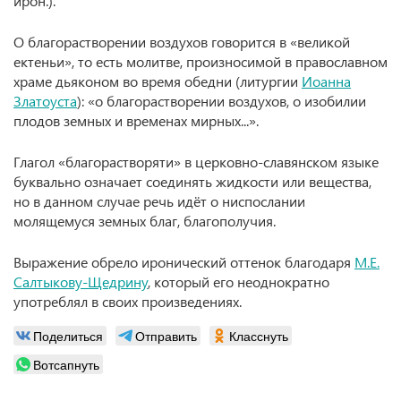
ирон.).
О благорастворении воздухов говорится в «великой
ектеньи», то есть молитве, произносимой в православном
храме дьяконом во время обедни (литургии
Иоанна
Златоуста
): «о благорастворении воздухов, о изобилии
плодов земных и временах мирных...».
Глагол «благорастворяти» в церковно-славянском языке
буквально означает соединять жидкости или вещества,
но в данном случае речь идёт о ниспослании
молящемуся земных благ, благополучия.
Выражение обрело иронический оттенок благодаря
М.Е.
Салтыкову-Щедрину
, который его неоднократно
употреблял в своих произведениях.
Поделиться
Отправить
Класснуть
Вотсапнуть