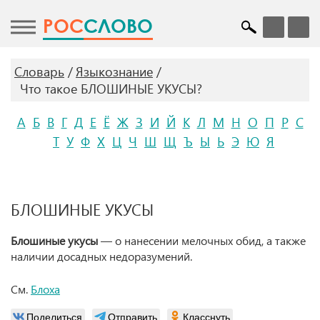
POC
СЛОВО
Словарь
Языкознание
Что такое БЛОШИНЫЕ УКУСЫ?
А
Б
В
Г
Д
Е
Ё
Ж
З
И
Й
К
Л
М
Н
О
П
Р
С
Т
У
Ф
Х
Ц
Ч
Ш
Щ
Ъ
Ы
Ь
Э
Ю
Я
БЛОШИНЫЕ УКУСЫ
Блошиные укусы
— о нанесении мелочных обид, а также
наличии досадных недоразумений.
См.
Блоха
Поделиться
Отправить
Класснуть