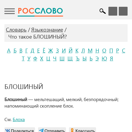
POC
СЛОВО
Словарь
Языкознание
Что такое БЛОШИНЫЙ?
А
Б
В
Г
Д
Е
Ё
Ж
З
И
Й
К
Л
М
Н
О
П
Р
С
Т
У
Ф
Х
Ц
Ч
Ш
Щ
Ъ
Ы
Ь
Э
Ю
Я
БЛОШИНЫЙ
Блошиный
— мельтешащий, мелкий, безпорядочный;
напоминающий скопление блох.
См.
Блоха
Поделиться
Отправить
Класснуть