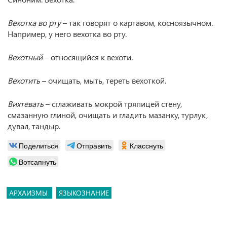
Вехотка во рту
– так говорят о картавом, косноязычном.
Например, у него вехотка во рту.
Вехотный
– относящийся к вехоти.
Вехотить
– очищать, мыть, тереть вехоткой.
Вихтевать
– сглаживать мокрой тряпицей стену,
смазанную глиной, очищать и гладить мазанку, турлук,
дувал, тандыр.
Поделиться
Отправить
Класснуть
Вотсапнуть
АРХАИЗМЫ
ЯЗЫКОЗНАНИЕ