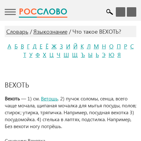
POC
СЛОВО
Словарь
Языкознание
Что такое ВЕХОТЬ?
А
Б
В
Г
Д
Е
Ё
Ж
З
И
Й
К
Л
М
Н
О
П
Р
С
Т
У
Ф
Х
Ц
Ч
Ш
Щ
Ъ
Ы
Ь
Э
Ю
Я
ВЕХОТЬ
Вехоть
— 1) см.
Ветошь
. 2) пучок соломы, сенца, всего
чаще мочала, щипаная мочалка для мытья посуды, полов;
стирок; утирка, тряпичка. Например, посудная вехотка 3)
посудомойка. 4) стелька в лаптях, подстилка. Например,
Без вехоти ногу потрёшь.
Синоним: Вехотка.