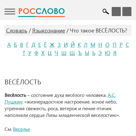
POC
СЛОВО
Словарь
Языкознание
Что такое ВЕСЁЛОСТЬ?
А
Б
В
Г
Д
Е
Ё
Ж
З
И
Й
К
Л
М
Н
О
П
Р
С
Т
У
Ф
Х
Ц
Ч
Ш
Щ
Ъ
Ы
Ь
Э
Ю
Я
ВЕСЁЛОСТЬ
Весёлость
– состояние духа весёлого человека.
А.С.
Пушкин
: «жизнерадостное настроение. ясное небо,
утренняя свежесть, роса, ветерок и пение птичек
наполняли сердце Лизы младенческой веселостию».
См.
Веселье