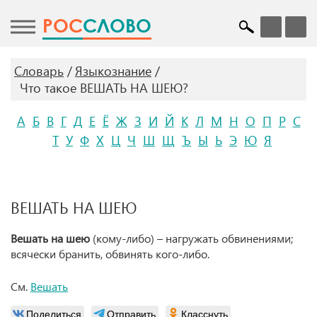
POC
СЛОВО
Словарь
Языкознание
Что такое ВЕШАТЬ НА ШЕЮ?
А
Б
В
Г
Д
Е
Ё
Ж
З
И
Й
К
Л
М
Н
О
П
Р
С
Т
У
Ф
Х
Ц
Ч
Ш
Щ
Ъ
Ы
Ь
Э
Ю
Я
ВЕШАТЬ НА ШЕЮ
Вешать на шею
(кому-либо) – нагружать обвинениями;
всячески бранить, обвинять кого-либо.
См.
Вешать
Поделиться
Отправить
Класснуть