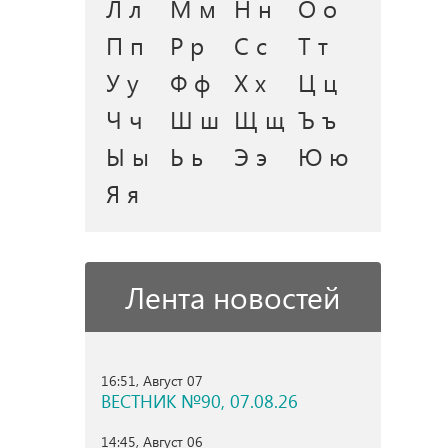
Л л
М м
Н н
О о
П п
Р р
С с
Т т
У у
Ф ф
Х х
Ц ц
Ч ч
Ш ш
Щ щ
Ъ ъ
Ы ы
Ь ь
Э э
Ю ю
Я я
Лента новостей
16:51, Август 07
ВЕСТНИК №90, 07.08.26
14:45, Август 06