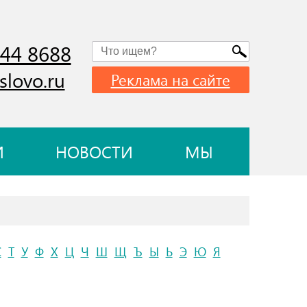
744 8688
slovo.ru
Реклама на сайте
И
НОВОСТИ
МЫ
С
Т
У
Ф
Х
Ц
Ч
Ш
Щ
Ъ
Ы
Ь
Э
Ю
Я