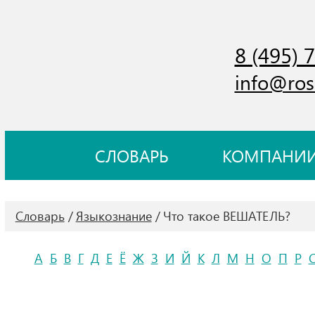
8 (495) 
info@ros
СЛОВАРЬ
КОМПАНИ
Словарь
Языкознание
Что такое ВЕШАТЕЛЬ?
А
Б
В
Г
Д
Е
Ё
Ж
З
И
Й
К
Л
М
Н
О
П
Р