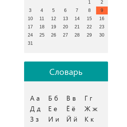
1
2
3
4
5
6
7
8
9
10
11
12
13
14
15
16
17
18
19
20
21
22
23
24
25
26
27
28
29
30
31
Словарь
А а
Б б
В в
Г г
Д д
Е е
Ё ё
Ж ж
З з
И и
Й й
К к