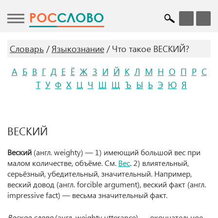
POC
СЛОВО
Словарь
Языкознание
Что такое ВЕСКИЙ?
А
Б
В
Г
Д
Е
Ё
Ж
З
И
Й
К
Л
М
Н
О
П
Р
С
Т
У
Ф
Х
Ц
Ч
Ш
Щ
Ъ
Ы
Ь
Э
Ю
Я
ВЕСКИЙ
Веский
(англ. weighty) — 1) имеющий большой вес при
малом количестве, объёме. См.
Вес
. 2) влиятельный,
серьёзный, убедительный, значительный. Например,
веский довод (англ. forcible argument), веский факт (англ.
impressive fact) — весьма значительный факт.
Веское слово
(англ. weighty utterance) — окончательное