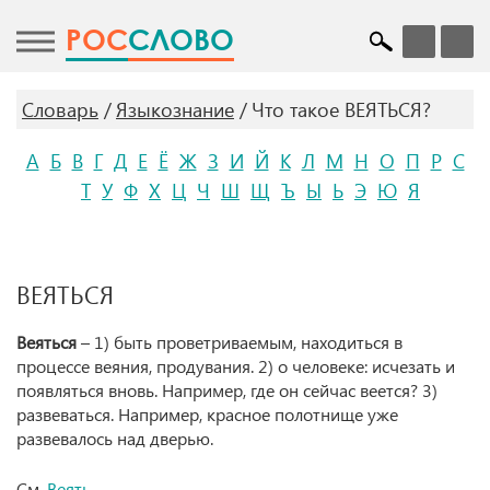
POC
СЛОВО
Словарь
Языкознание
Что такое ВЕЯТЬСЯ?
А
Б
В
Г
Д
Е
Ё
Ж
З
И
Й
К
Л
М
Н
О
П
Р
С
Т
У
Ф
Х
Ц
Ч
Ш
Щ
Ъ
Ы
Ь
Э
Ю
Я
ВЕЯТЬСЯ
Веяться
– 1) быть проветриваемым, находиться в
процессе веяния, продувания. 2) о человеке: исчезать и
появляться вновь. Например, где он сейчас веется? 3)
развеваться. Например, красное полотнище уже
развевалось над дверью.
См.
Веять