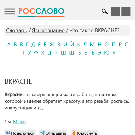
POC
СЛОВО
Словарь
Языкознание
Что такое ВКРАСНЕ?
А
Б
В
Г
Д
Е
Ё
Ж
З
И
Й
К
Л
М
Н
О
П
Р
С
Т
У
Ф
Х
Ц
Ч
Ш
Щ
Ъ
Ы
Ь
Э
Ю
Я
ВКРАСНЕ
Вкрасне
– о завершающей части работы, по итогам
которой изделие обретает красоту, а это резьба, роспись,
инкрустация и т.д.
См.
Вбеле
Поделиться
Отправить
Класснуть