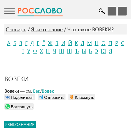
POC
СЛОВО
Словарь
Языкознание
Что такое ВОВЕКИ?
А
Б
В
Г
Д
Е
Ё
Ж
З
И
Й
К
Л
М
Н
О
П
Р
С
Т
У
Ф
Х
Ц
Ч
Ш
Щ
Ъ
Ы
Ь
Э
Ю
Я
ВОВЕКИ
Вовеки
— см.
Век
/
Вовек
Поделиться
Отправить
Класснуть
Вотсапнуть
ЯЗЫКОЗНАНИЕ