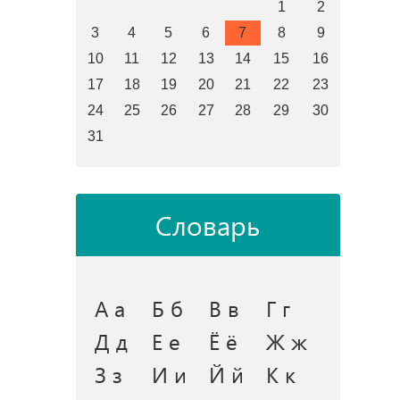
1
2
3
4
5
6
7
8
9
10
11
12
13
14
15
16
17
18
19
20
21
22
23
24
25
26
27
28
29
30
31
Словарь
А а
Б б
В в
Г г
Д д
Е е
Ё ё
Ж ж
З з
И и
Й й
К к