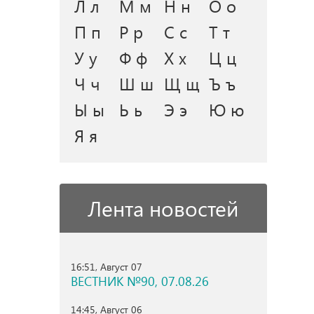
Л л
М м
Н н
О о
П п
Р р
С с
Т т
У у
Ф ф
Х х
Ц ц
Ч ч
Ш ш
Щ щ
Ъ ъ
Ы ы
Ь ь
Э э
Ю ю
Я я
Лента новостей
16:51, Август 07
ВЕСТНИК №90, 07.08.26
14:45, Август 06