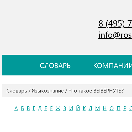
8 (495) 
info@ros
СЛОВАРЬ
КОМПАНИ
Словарь
Языкознание
Что такое ВЫВЕРНУТЬ?
А
Б
В
Г
Д
Е
Ё
Ж
З
И
Й
К
Л
М
Н
О
П
Р