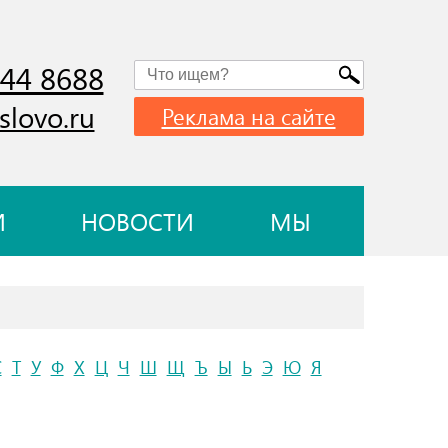
744 8688
slovo.ru
Реклама на сайте
И
НОВОСТИ
МЫ
С
Т
У
Ф
Х
Ц
Ч
Ш
Щ
Ъ
Ы
Ь
Э
Ю
Я