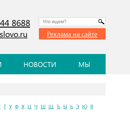
744 8688
slovo.ru
Реклама на сайте
И
НОВОСТИ
МЫ
С
Т
У
Ф
Х
Ц
Ч
Ш
Щ
Ъ
Ы
Ь
Э
Ю
Я