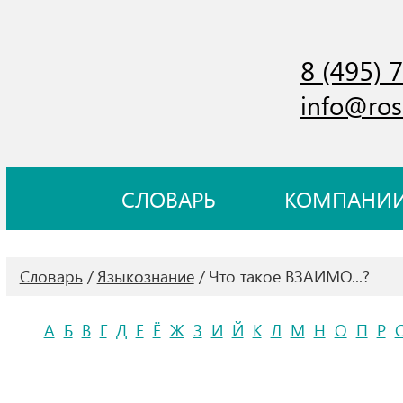
8 (495) 
info@ros
СЛОВАРЬ
КОМПАНИ
Словарь
Языкознание
Что такое ВЗАИМО...?
А
Б
В
Г
Д
Е
Ё
Ж
З
И
Й
К
Л
М
Н
О
П
Р