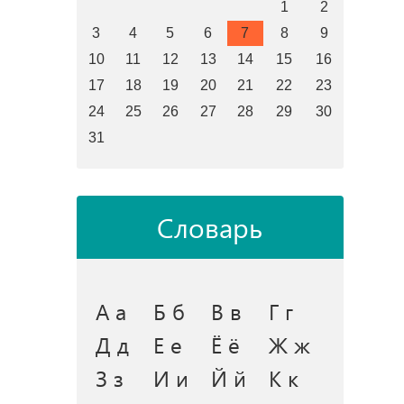
1
2
3
4
5
6
7
8
9
10
11
12
13
14
15
16
17
18
19
20
21
22
23
24
25
26
27
28
29
30
31
Словарь
А а
Б б
В в
Г г
Д д
Е е
Ё ё
Ж ж
З з
И и
Й й
К к