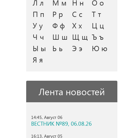
Л л
М м
Н н
О о
П п
Р р
С с
Т т
У у
Ф ф
Х х
Ц ц
Ч ч
Ш ш
Щ щ
Ъ ъ
Ы ы
Ь ь
Э э
Ю ю
Я я
Лента новостей
14:45, Август 06
ВЕСТНИК №89, 06.08.26
16:13, Август 05