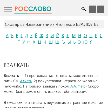
POC
СЛОВО
Словарь
Языкознание
Что такое ВЗАЛКАТЬ?
А
Б
В
Г
Д
Е
Ё
Ж
З
И
Й
К
Л
М
Н
О
П
Р
С
Т
У
Ф
Х
Ц
Ч
Ш
Щ
Ъ
Ы
Ь
Э
Ю
Я
ВЗАЛКАТЬ
Взалкать
— 1) проголодаться, отощать, захотеть есть и
пить. См.
Алкать
. 2) почувствовать страстное желание
чего-либо. Например, взалкать покоя.
А.А. Фет
: «Скоро,
может быть, земля опять взалкает обновиться».
Взалкание
– испытывать неудержимо страстное желание
утолить голод и жажду.