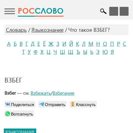
POC
СЛОВО
Словарь
Языкознание
Что такое ВЗБЕГ?
А
Б
В
Г
Д
Е
Ё
Ж
З
И
Й
К
Л
М
Н
О
П
Р
С
Т
У
Ф
Х
Ц
Ч
Ш
Щ
Ъ
Ы
Ь
Э
Ю
Я
ВЗБЕГ
Взбег
— см.
Взбежать
/
Взбегание
Поделиться
Отправить
Класснуть
Вотсапнуть
ЯЗЫКОЗНАНИЕ