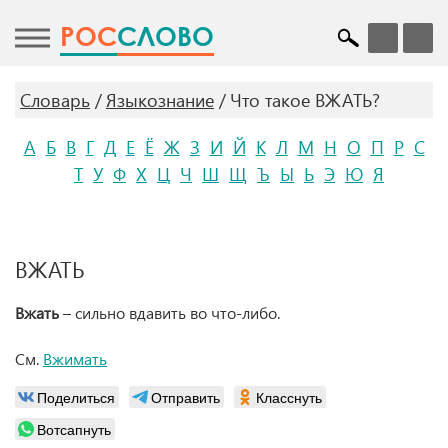
POC
СЛОВО
Словарь
Языкознание
Что такое ВЖАТЬ?
А
Б
В
Г
Д
Е
Ё
Ж
З
И
Й
К
Л
М
Н
О
П
Р
С
Т
У
Ф
Х
Ц
Ч
Ш
Щ
Ъ
Ы
Ь
Э
Ю
Я
ВЖАТЬ
Вжать
– сильно вдавить во что-либо.
См.
Вжимать
Поделиться
Отправить
Класснуть
Вотсапнуть