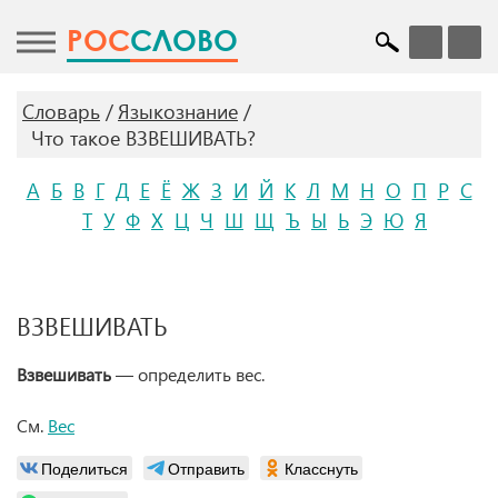
POC
СЛОВО
Словарь
Языкознание
Что такое ВЗВЕШИВАТЬ?
А
Б
В
Г
Д
Е
Ё
Ж
З
И
Й
К
Л
М
Н
О
П
Р
С
Т
У
Ф
Х
Ц
Ч
Ш
Щ
Ъ
Ы
Ь
Э
Ю
Я
ВЗВЕШИВАТЬ
Взвешивать
— определить вес.
См.
Вес
Поделиться
Отправить
Класснуть