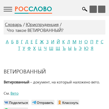
POC
СЛОВО
Словарь
Юриспруденция
Что такое ВЕТИРОВАННЫЙ?
А
Б
В
Г
Д
Е
Ё
Ж
З
И
Й
К
Л
М
Н
О
П
Р
С
Т
У
Ф
Х
Ц
Ч
Ш
Щ
Ъ
Ы
Ь
Э
Ю
Я
ВЕТИРОВАННЫЙ
Ветированный
– документ, на который наложено вето.
См.
Вето
Поделиться
Отправить
Класснуть