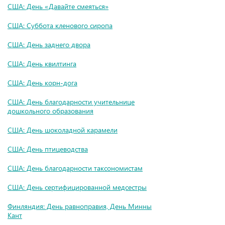
США: День «Давайте смеяться»
США: Суббота кленового сиропа
США: День заднего двора
США: День квилтинга
США: День корн-дога
США: День благодарности учительнице
дошкольного образования
США: День шоколадной карамели
США: День птицеводства
США: День благодарности таксономистам
США: День сертифицированной медсестры
Финляндия: День равноправия, День Минны
Кант