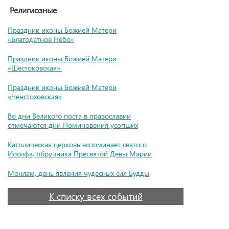
Религиозные
Праздник иконы Божией Матери
«Благодатное Небо»
Праздник иконы Божией Матери
«Шестоковская».
Праздник иконы Божией Матери
«Ченстоховская»
Во дни Великого поста в православии
отмечаются дни Поминовения усопших
Католическая церковь вспоминает святого
Иосифа, обручника Пресвятой Девы Марии
Монлам, день явления чудесных сил Будды
К списку всех событий