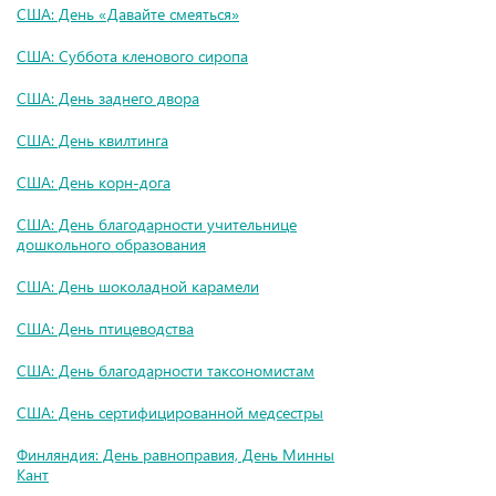
США: День «Давайте смеяться»
США: Суббота кленового сиропа
США: День заднего двора
США: День квилтинга
США: День корн-дога
США: День благодарности учительнице
дошкольного образования
США: День шоколадной карамели
США: День птицеводства
США: День благодарности таксономистам
США: День сертифицированной медсестры
Финляндия: День равноправия, День Минны
Кант