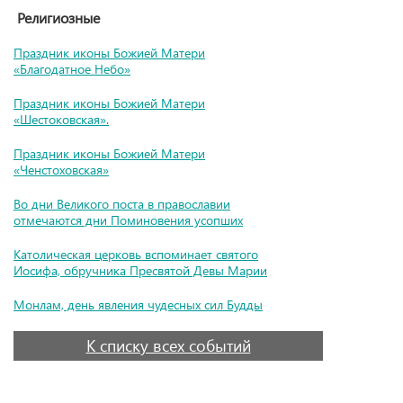
Религиозные
Праздник иконы Божией Матери
«Благодатное Небо»
Праздник иконы Божией Матери
«Шестоковская».
Праздник иконы Божией Матери
«Ченстоховская»
Во дни Великого поста в православии
отмечаются дни Поминовения усопших
Католическая церковь вспоминает святого
Иосифа, обручника Пресвятой Девы Марии
Монлам, день явления чудесных сил Будды
К списку всех событий