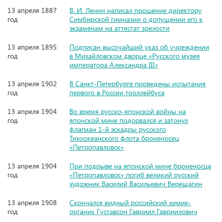
13 апреля 1887
В. И. Ленин написал прошение директору
год
Симбирской гимназии о допущении его к
экзаменам на аттестат зрелости
13 апреля 1895
Подписан высочайший указ об учреждении
год
в Михайловском дворце «Русского музея
императора Александра III»
13 апреля 1902
В Санкт-Петербурге проведены испытания
год
первого в России троллейбуса
13 апреля 1904
Во время русско-японской войны на
год
японской мине подорвался и затонул
флагман 1-й эскадры русского
Тихоокеанского флота броненосец
«Петропавловск»
13 апреля 1904
При подрыве на японской мине броненосца
год
«Петропавловск» погиб великий русский
художник Василий Васильевич Верещагин
13 апреля 1908
Скончался видный российский химик-
год
органик Густавсон Гавриил Гавриилович