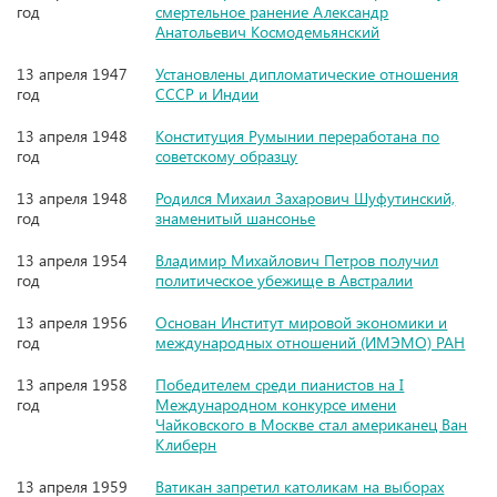
год
смертельное ранение Александр
Анатольевич Космодемьянский
13 апреля 1947
Установлены дипломатические отношения
год
СССР и Индии
13 апреля 1948
Конституция Румынии переработана по
год
советскому образцу
13 апреля 1948
Родился Михаил Захарович Шуфутинский,
год
знаменитый шансонье
13 апреля 1954
Владимир Михайлович Петров получил
год
политическое убежище в Австралии
13 апреля 1956
Основан Институт мировой экономики и
год
международных отношений (ИМЭМО) РАН
13 апреля 1958
Победителем среди пианистов на I
год
Международном конкурсе имени
Чайковского в Москве стал американец Ван
Клиберн
13 апреля 1959
Ватикан запретил католикам на выборах