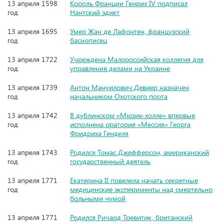
13 апреля 1598
Король Франции Генрих IV подписал
год
Нантский эдикт
13 апреля 1695
Умер Жан де Лафонтен, французский
год
баснописец
13 апреля 1722
Учреждена Малороссийская коллегия для
год
управления делами на Украине
13 апреля 1739
Антон Мануилович Девиер назначен
год
начальником Охотского порта
13 апреля 1742
В дублинском «Мюзик-холле» впервые
год
исполнена оратория «Мессия» Георга
Фридриха Генделя
13 апреля 1743
Родился Томас Джефферсон, американский
год
государственный деятель
13 апреля 1771
Екатерина II повелела начать секретные
год
медицинские эксперименты над смертельно
больными чумой
13 апреля 1771
Родился Ричард Тревитик, британский