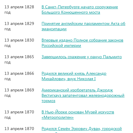
13 апреля 1828
В Санкт-Петербурге начато сооружение
год
Большого Kонюшенного моста
13 апреля 1829
Принятие английским парламентом Акта об
год
эмансипации
13 апреля 1830
Впервые издано Полное собрание законов
год
Российской империи
13 апреля 1865
Завершилось сражение у ранчо Пальмито
год
13 апреля 1866
Родился великий князь Александр
год
Михайлович, внук Николая I
13 апреля 1869
Американский изобретатель Джордж
год
Вестигхауз запатентовал железнодорожный
тормоз
13 апреля 1870
В Нью-Йорке основан Музей искусств
год
«Метрополитен»
13 апреля 1870
Родился Семён Эзрович Дуван, городской