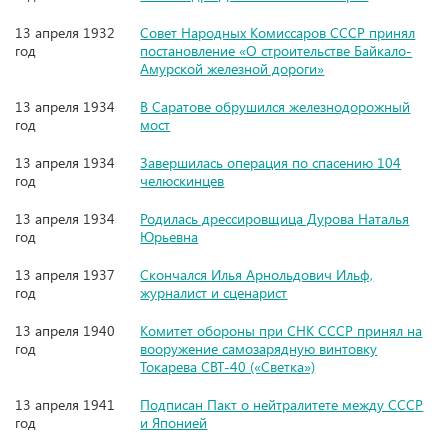
13 апреля 1932
Совет Народных Комиссаров СССР принял
год
постановление «О строительстве Байкало-
Амурской железной дороги»
13 апреля 1934
В Саратове обрушился железнодорожный
год
мост
13 апреля 1934
Завершилась операция по спасению 104
год
челюскинцев
13 апреля 1934
Родилась дрессировщица Дурова Наталья
год
Юрьевна
13 апреля 1937
Скончался Илья Арнольдович Ильф,
год
журналист и сценарист
13 апреля 1940
Комитет обороны при СНК СССР принял на
год
вооружение самозарядную винтовку
Токарева СВТ-40 («Светка»)
13 апреля 1941
Подписан Пакт о нейтралитете между СССР
год
и Японией