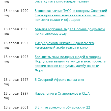
год
отметку пять миллиардов человек
13 апреля 1990
Вышло заявление ТАСС, в котором Советский
год
Союз признавал вину за катынский расстрел
польских солдат и офицеров
13 апреля 1990
Михаил Горбачёв выдал Польше документы
год
по катынскому делу
13 апреля 1994
Умер Крючков Николай Афанасьевич,
год
легендарный актёр театра и кино
13 апреля 1995
Больше тысячи молодых людей в городах
год
Португалии вышли на улицы в знак протеста
против планов соорудить дамбу на реке
Дору
13 апреля 1997
В Северной Африке выпал снег
год
13 апреля 1997
Наводнения в Ставрополье и США
год
13 апреля 2001
В Египте археологи обнаружили 22