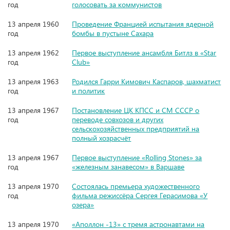
год
голосовать за коммунистов
13 апреля 1960
Проведение Францией испытания ядерной
год
бомбы в пустыне Сахара
13 апреля 1962
Первое выступление ансамбля Битлз в «Star
год
Club»
13 апреля 1963
Родился Гарри Кимович Каспаров, шахматист
год
и политик
13 апреля 1967
Постановление ЦК КПСС и СМ СССР о
год
переводе совхозов и других
сельскохозяйственных предприятий на
полный хозрасчёт
13 апреля 1967
Первое выступление «Rolling Stones» за
год
«железным занавесом» в Варшаве
13 апреля 1970
Состоялась премьера художественного
год
фильма режиссёра Сергея Герасимова «У
озера»
13 апреля 1970
«Аполлон -13» с тремя астронавтами на