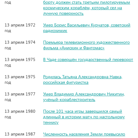
год
борту должен стать третьим пилотируемым
космическим кораблём, который сел на
лунную поверхность
13 апреля 1972
Умер Борис Васильевич Курчатов, советский
год
радиохимик
13 апреля 1974
Премьера телевизионного художественного
год
фильма «Анискин и Фантомас»
13 апреля 1975
В Чаде совершён государственный переворот
год
13 апреля 1975
Родилась Татьяна Александровна Навка,
год
российская фигуристка
13 апреля 1977
Умер Владимир Александрович Никитин,
год
учёный-кораблестроитель
13 апреля 1980
После 101 часа игры завершился самый
год
длинный в истории матч по настольному
теннису
13 апреля 1987
Численность населения Земли превысило