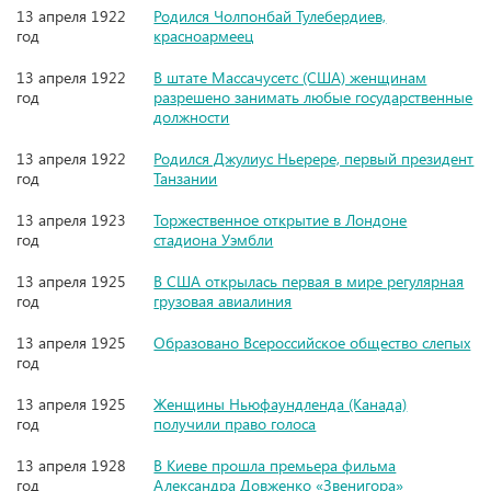
13 апреля 1922
Родился Чолпонбай Тулебердиев,
год
красноармеец
13 апреля 1922
В штате Массачусетс (США) женщинам
год
разрешено занимать любые государственные
должности
13 апреля 1922
Родился Джулиус Ньерере, первый президент
год
Танзании
13 апреля 1923
Торжественное открытие в Лондоне
год
стадиона Уэмбли
13 апреля 1925
В США открылась первая в мире регулярная
год
грузовая авиалиния
13 апреля 1925
Образовано Всероссийское общество слепых
год
13 апреля 1925
Женщины Ньюфаундленда (Канада)
год
получили право голоса
13 апреля 1928
В Киеве прошла премьера фильма
год
Александра Довженко «Звенигора»