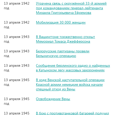
13 апреля 1942
Утрачена связь с окружённой 33-й армией
год
под командованием генерал-лейтенанта
Михаила Григорьевича Ефремова
13 апреля 1942
Мобилизация 30 000 женщин
год
13 апреля 1943
В Вашингтоне торжественно открыт
год
Мемориал Томаса Джефферсона
13 апреля 1943
Белорусские партизаны провели
год
Белыничскую операцию
13 апреля 1943
Сообщение берлинского радио о найденных
год
в Катынском лесу массовых захоронениях
13 апреля 1945
В ходе Венской наступательной операции
год
Красной армии немецкие войска начали
спешный отход из Вены
13 апреля 1945
Освобождение Вены
год
13 апреля 1945
В бою с противотанковой батареей получил