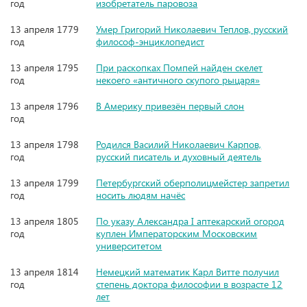
год
изобретатель паровоза
13 апреля 1779
Умер Григорий Николаевич Теплов, русский
год
философ-энциклопедист
13 апреля 1795
При раскопках Помпей найден скелет
год
некоего «античного скупого рыцаря»
13 апреля 1796
В Америку привезён первый слон
год
13 апреля 1798
Родился Василий Николаевич Карпов,
год
русский писатель и духовный деятель
13 апреля 1799
Петербургский оберполицмейстер запретил
год
носить людям начёс
13 апреля 1805
По указу Александра I аптекарский огород
год
куплен Императорским Московским
университетом
13 апреля 1814
Немецкий математик Карл Витте получил
год
степень доктора философии в возрасте 12
лет