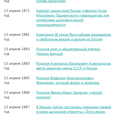
год
голова Евпатории
13 апреля 1871
Кабинет министров России утвердил Устав
год
Московско-Ташкентского товарищества для
содействия шелководческой
промышленности
13 апреля 1881
Александр III издал Высочайшее разрешение
год
о свободном въезде и выезде из России
13 апреля 1883
Родился поэт и общественный деятель
год
Демьян Бедный
13 апреля 1883
Родился Александр Васильевич Александров,
год
автор мелодии гимна СССР и России
13 апреля 1885
Родился Всеволод Константинович
год
Фредерикс, русский физик и геофизик
13 апреля 1886
Родился Фёдор Ильич Баранов, учёный-
год
ихтиолог
13 апреля 1887
В Малом театре состоялась премьера первой
год
в мире цыганской оперетты «Дети лесов»