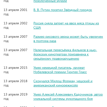
год
позолоченные мумии
13 апреля 2001
В. В. Путин посетил Звёздный городок
год
13 апреля 2002
Россия сняла запрет на ввоз мяса птицы из
год
США
13 апреля 2007
Размер рисового зерна может быть увеличен
год
в полтора раза
13 апреля 2007
Нелегальная пересъёмка фильмов в нью-
год
йоркских кинотеатрах приравнена к
серьёзному правонарушению
13 апреля 2015
Умер немецкий писатель, лауреат
год
Нобелевской премии Гюнтер Грасс
13 апреля 2018
Скончался Милош Форман, чешский и
год
американский кинорежиссёр
13 апреля 2019
Умер Алексей Алексеевич Кадочников, автор
год
уникальной системы рукопашного боя