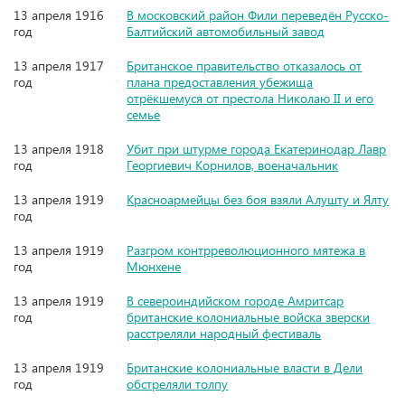
13 апреля 1916
В московский район Фили переведён Русско-
год
Балтийский автомобильный завод
13 апреля 1917
Британское правительство отказалось от
год
плана предоставления убежища
отрёкшемуся от престола Николаю II и его
семье
13 апреля 1918
Убит при штурме города Екатеринодар Лавр
год
Георгиевич Корнилов, военачальник
13 апреля 1919
Красноармейцы без боя взяли Алушту и Ялту
год
13 апреля 1919
Разгром контрреволюционного мятежа в
год
Мюнхене
13 апреля 1919
В североиндийском городе Амритсар
год
британские колониальные войска зверски
расстреляли народный фестиваль
13 апреля 1919
Британские колониальные власти в Дели
год
обстреляли толпу