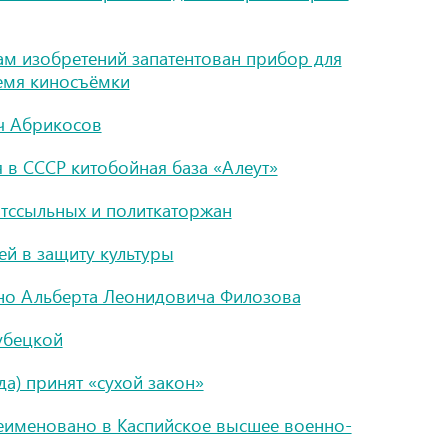
ам изобретений запатентован прибор для
ремя киносъёмки
ч Абрикосов
 в СССР китобойная база «Алеут»
тссыльных и политкаторжан
й в защиту культуры
ино Альберта Леонидовича Филозова
убецкой
а) принят «сухой закон»
еименовано в Каспийское высшее военно-