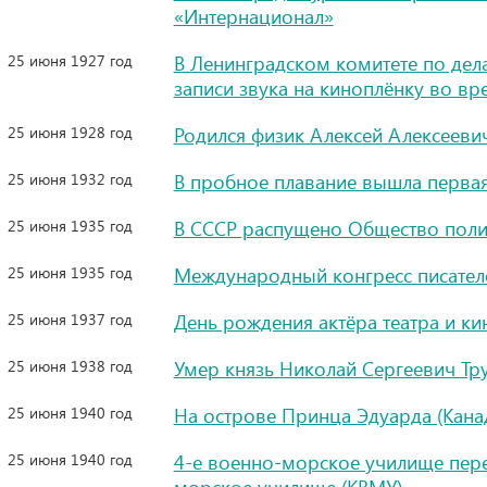
«Интернационал»
25 июня 1927 год
В Ленинградском комитете по дел
записи звука на киноплёнку во в
25 июня 1928 год
Родился физик Алексей Алексееви
25 июня 1932 год
В пробное плавание вышла первая
25 июня 1935 год
В СССР распущено Общество поли
25 июня 1935 год
Международный конгресс писателе
25 июня 1937 год
День рождения актёра театра и к
25 июня 1938 год
Умер князь Николай Сергеевич Тр
25 июня 1940 год
На острове Принца Эдуарда (Канад
25 июня 1940 год
4-е военно-морское училище пер