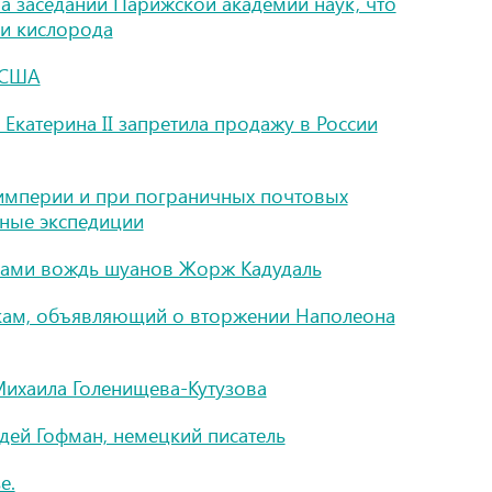
а заседании Парижской академии наук, что
 и кислорода
 США
Екатерина II запретила продажу в России
 империи и при пограничных почтовых
тные экспедиции
иками вождь шуанов Жорж Кадудаль
скам, объявляющий о вторжении Наполеона
ихаила Голенищева-Кутузова
дей Гофман, немецкий писатель
е.