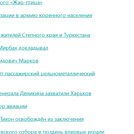
кого «Жар-птица»
лизации в армию коренного населения
жителей Степного края и Туркестана
 Мирбах докладывал
нидович Марков
ёт пассажирский цельнометаллический
нерала Деникина захватили Харьков
ор авиации
 Тихон освобождён из заключения
вского собора в полдень впервые играли