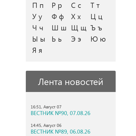
П п
Р р
С с
Т т
У у
Ф ф
Х х
Ц ц
Ч ч
Ш ш
Щ щ
Ъ ъ
Ы ы
Ь ь
Э э
Ю ю
Я я
Лента новостей
16:51, Август 07
ВЕСТНИК №90, 07.08.26
14:45, Август 06
ВЕСТНИК №89, 06.08.26