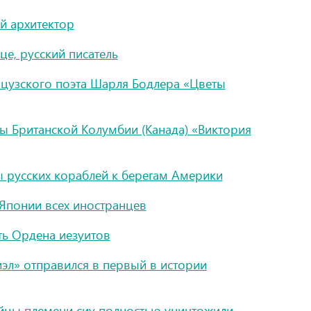
й архитектор
е, русский писатель
нцузского поэта Шарля Бодлера «Цветы
ы Британской Колумбии (Канада) «Виктория
ы русских кораблей к берегам Америки
з Японии всех иностранцев
ть Ордена иезуитов
иэл» отправился в первый в истории
ейцы племени сиу полностью уничтожили