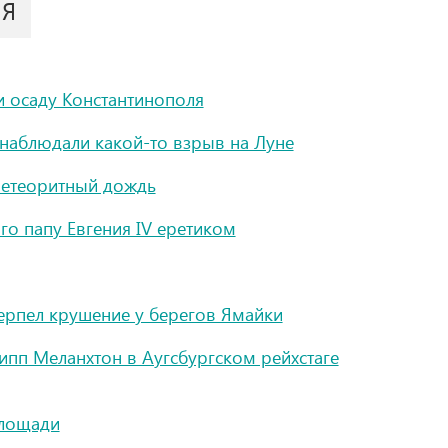
ИЯ
и осаду Константинополя
наблюдали какой-то взрыв на Луне
метеоритный дождь
го папу Евгения IV еретиком
ерпел крушение у берегов Ямайки
пп Меланхтон в Аугсбургском рейхстаге
площади