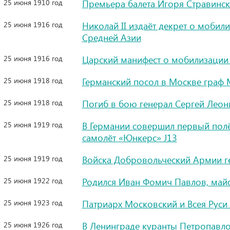
25 июня 1910 год
Премьера балета Игоря Стравинс
25 июня 1916 год
Николай II издаёт декрет о моби
Средней Азии
25 июня 1916 год
Царский манифест о мобилизации 
25 июня 1918 год
Германский посол в Москве граф
25 июня 1918 год
Погиб в бою генерал Сергей Лео
25 июня 1919 год
В Германии совершил первый пол
самолёт «Юнкерс» J13
25 июня 1919 год
Войска Добровольческий Армии ге
25 июня 1922 год
Родился Иван Фомич Павлов, май
25 июня 1923 год
Патриарх Московский и Всея Руси
25 июня 1926 год
В Ленинграде куранты Петропавло