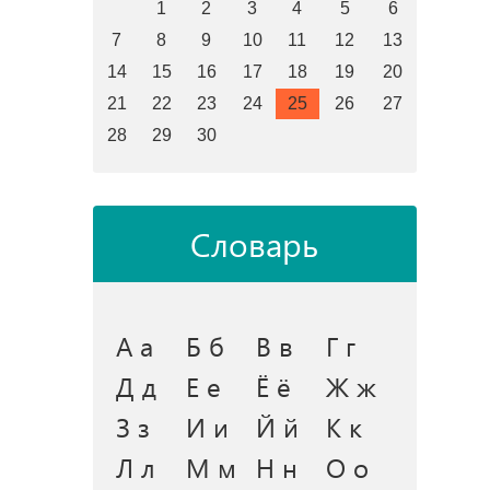
1
2
3
4
5
6
7
8
9
10
11
12
13
14
15
16
17
18
19
20
21
22
23
24
25
26
27
28
29
30
Словарь
А а
Б б
В в
Г г
Д д
Е е
Ё ё
Ж ж
З з
И и
Й й
К к
Л л
М м
Н н
О о