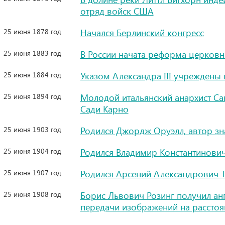
отряд войск США
25 июня 1878 год
Начался Берлинский конгресс
25 июня 1883 год
В России начата реформа церков
25 июня 1884 год
Указом Александра III учрежден
25 июня 1894 год
Молодой итальянский анархист Са
Сади Карно
25 июня 1903 год
Родился Джордж Оруэлл, автор з
25 июня 1904 год
Родился Владимир Константинович
25 июня 1907 год
Родился Арсений Александрович Т
25 июня 1908 год
Борис Львович Розинг получил анг
передачи изображений на расстоя