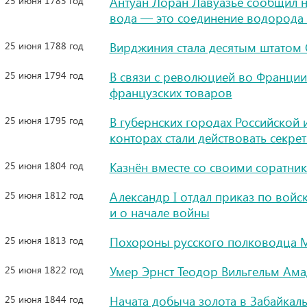
25 июня 1783 год
Антуан Лоран Лавуазье сообщил н
вода — это соединение водорода
25 июня 1788 год
Вирджиния стала десятым штатом
25 июня 1794 год
В связи с революцией во Франции 
французских товаров
25 июня 1795 год
В губернских городах Российской
конторах стали действовать секре
25 июня 1804 год
Казнён вместе со своими соратн
25 июня 1812 год
Александр I отдал приказ по вой
и о начале войны
25 июня 1813 год
Похороны русского полководца М
25 июня 1822 год
Умер Эрнст Теодор Вильгельм Ама
25 июня 1844 год
Начата добыча золота в Забайкаль