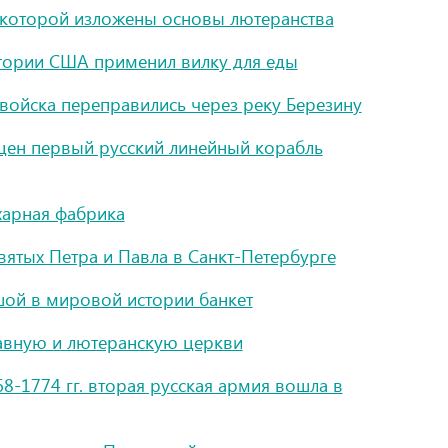
в которой изложены основы лютеранства
тории США применил вилку для еды
войска переправились через реку Березину
ущен первый русский линейный корабль
харная фабрика
ятых Петра и Павла в Санкт-Петербурге
ьшой в мировой истории банкет
лавную и лютеранскую церкви
8-1774 гг. вторая русская армия вошла в