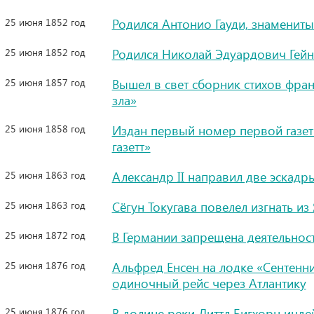
25 июня 1852 год
Родился Антонио Гауди, знамениты
25 июня 1852 год
Родился Николай Эдуардович Гейнц
25 июня 1857 год
Вышел в свет сборник стихов фра
зла»
25 июня 1858 год
Издан первый номер первой газет
газетт»
25 июня 1863 год
Александр II направил две эскадр
25 июня 1863 год
Сёгун Токугава повелел изгнать и
25 июня 1872 год
В Германии запрещена деятельнос
25 июня 1876 год
Альфред Енсен на лодке «Сентенн
одиночный рейс через Атлантику
25 июня 1876 год
В долине реки Литтл Бигхорн инд