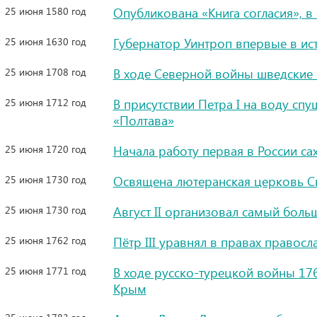
25 июня 1580 год
Опубликована «Книга согласия», 
25 июня 1630 год
Губернатор Уинтроп впервые в ис
25 июня 1708 год
В ходе Северной войны шведские 
25 июня 1712 год
В присутствии Петра I на воду сп
«Полтава»
25 июня 1720 год
Начала работу первая в России са
25 июня 1730 год
Освящена лютеранская церковь Св
25 июня 1730 год
Август II организовал самый бол
25 июня 1762 год
Пётр III уравнял в правах правос
25 июня 1771 год
В ходе русско-турецкой войны 176
Крым