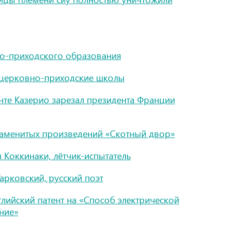
но-приходского образования
ы церковно-приходские школы
нте Казерио зарезал президента Франции
наменитых произведений «Скотный двор»
 Коккинаки, лётчик-испытатель
арковский, русский поэт
лийский патент на «Способ электрической
ние»