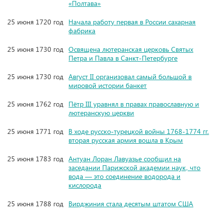
«Полтава»
25 июня 1720 год
Начала работу первая в России сахарная
фабрика
25 июня 1730 год
Освящена лютеранская церковь Святых
Петра и Павла в Санкт-Петербурге
25 июня 1730 год
Август II организовал самый большой в
мировой истории банкет
25 июня 1762 год
Пётр III уравнял в правах православную и
лютеранскую церкви
25 июня 1771 год
В ходе русско-турецкой войны 1768-1774 гг.
вторая русская армия вошла в Крым
25 июня 1783 год
Антуан Лоран Лавуазье сообщил на
заседании Парижской академии наук, что
вода — это соединение водорода и
кислорода
25 июня 1788 год
Вирджиния стала десятым штатом США