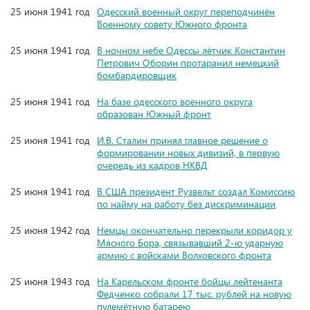
25 июня 1941 год
Одесский военный округ переподчинён
Военному совету Южного фронта
25 июня 1941 год
В ночном небе Одессы лётчик Константин
Петрович Оборин протаранил немецкий
бомбардировщик
25 июня 1941 год
На базе одесского военного округа
образован Южный фронт
25 июня 1941 год
И.В. Сталин принял главное решение о
формировании новых дивизий, в первую
очередь из кадров НКВД
25 июня 1941 год
В США президент Рузвельт создал Комиссию
по найму на работу без дискриминации
25 июня 1942 год
Немцы окончательно перекрыли коридор у
Мясного Бора, связывавший 2-ю ударную
армию с войсками Волховского фронта
25 июня 1943 год
На Карельском фронте бойцы лейтенанта
Федченко собрали 17 тыс. рублей на новую
пулемётную батарею