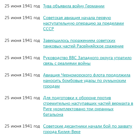
25 июня 1941 год
Тува объявила войну Германии
25 июня 1941 год
Советская авиация начала первую
наступательную операцию за пределами
СССР
25 июня 1941 год
Завершилось поражением советских
танковых частей Расейняйское сражение
25 июня 1941 год
Руководство ВВС Западного округа утратило
связь с реалиями войны
25 июня 1941 год
Авиация Черноморского флота продолжила
наносить бомбовые удары по румынским
городам
25 июня 1941 год
Для подготовки к обороне против
стремительно наступавших частей вермахта в
Риге укомплектовано три охранных
батальона
25 июня 1941 год
Советские десантники начали бой по захвату
города Килия-Веке