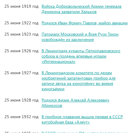
25 июня 1919 год
Войска Добровольческий Армии генерала
Деникина захватили Харьков
25 июня 1922 год
Родился Иван Фомич Павлов, майор авиации
25 июня 1923 год
Патриарх Московский и Всея Руси Тихон
освобождён из заключения
25 июня 1926 год
В Ленинграде куранты Петропавловского
собора в полдень впервые играли
«Интернационал»
25 июня 1927 год
В Ленинградском комитете по делам
изобретений запатентован прибор для
записи звука на киноплёнку во время
киносъёмки
25 июня 1928 год
Родился физик Алексей Алексеевич
Абрикосов
25 июня 1932 год
В пробное плавание вышла первая в СССР
китобойная база «Алеут»