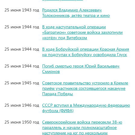
25 июня 1943 год
Родился Владимир Алексеевич
Толоконников, актёр театра и кино
25 июня 1944 год
В ходе наступательной операции
«Багратион» советские войска захлопнули
«котёл» под Витебском
25 июня 1944 год
В ходе Бобруйской операции Красная Армия
на подступах к Бобруйску освободила Глуск
25 июня 1944 год
Погиб смертью героя Юрий Васильевич
Смирнов
25 июня 1945 год
Советское правительство устроило в Кремле
приём участников состоявшегося накануне
Парада Победы
25 июня 1946 год
СССР вступил в Международную федерацию
футбола (ФИФА)
25 июня 1950 год
Северокорейские войска пересекли 38-ю
параллель и начали полномасштабное
наступление на юг по нескольким