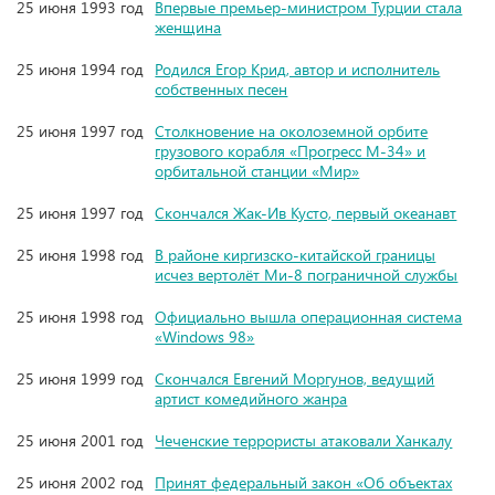
25 июня 1993 год
Впервые премьер-министром Турции стала
женщина
25 июня 1994 год
Родился Егор Крид, автор и исполнитель
собственных песен
25 июня 1997 год
Столкновение на околоземной орбите
грузового корабля «Прогресс М-34» и
орбитальной станции «Мир»
25 июня 1997 год
Скончался Жак-Ив Кусто, первый океанавт
25 июня 1998 год
В районе киргизско-китайской границы
исчез вертолёт Ми-8 пограничной службы
25 июня 1998 год
Официально вышла операционная система
«Windows 98»
25 июня 1999 год
Скончался Евгений Моргунов, ведущий
артист комедийного жанра
25 июня 2001 год
Чеченские террористы атаковали Ханкалу
25 июня 2002 год
Принят федеральный закон «Об объектах