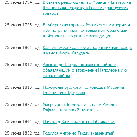
25 июня 1794 год
В связи с революцией во Франции Екатерина
II запретила продажу в России французских
товаров
25 июня 1795 год
В губернских городах Российской империи и
при пограничных почтовых конторах стали
действовать секретные экспедиции
25 июня 1804 год
Казнён вместе со своими соратниками вождь
шуанов Жорж Кадудаль
25 июня 1812 год
Александр I отдал приказ по войскам,
объявляющий о вторжении Наполеона и о
начале войны
25 июня 1813 год
Похороны русского полководца Михаила
Голенищева-Кутузова
25 июня 1822 год
Умер Эрнст Теодор Вильгельм Амадей
Гофман, немецкий писатель
25 июня 1844 год
Начата добыча золота в Забайкалье.
25 июня 1852 год
Родился Антонио Гауди, знаменитый