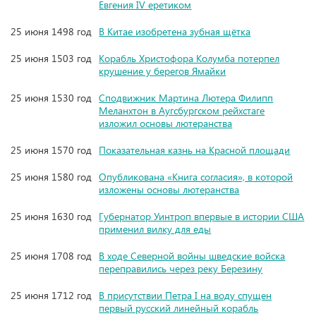
Евгения IV еретиком
25 июня 1498 год
В Китае изобретена зубная щётка
25 июня 1503 год
Корабль Христофора Колумба потерпел
крушение у берегов Ямайки
25 июня 1530 год
Сподвижник Мартина Лютера Филипп
Меланхтон в Аугсбургском рейхстаге
изложил основы лютеранства
25 июня 1570 год
Показательная казнь на Красной площади
25 июня 1580 год
Опубликована «Книга согласия», в которой
изложены основы лютеранства
25 июня 1630 год
Губернатор Уинтроп впервые в истории США
применил вилку для еды
25 июня 1708 год
В ходе Северной войны шведские войска
переправились через реку Березину
25 июня 1712 год
В присутствии Петра I на воду спущен
первый русский линейный корабль