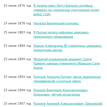
25 июня 1876 год
В долине реки Литтл Бигхорн индейцы
племени сиу полностью уничтожили отряд
войск США
25 июня 1878 год
Начался Берлинский конгресс
25 июня 1883 год
В России начата реформа церковно-
приходского образования
25 июня 1884 год
Указом Александра III учреждены церковно-
приходские школы
25 июня 1894 год
Молодой итальянский анархист Санте
Казерио зарезал президента Франции Сади
Карно
25 июня 1903 год
Родился Джордж Оруэлл, автор знаменитых
произведений «Скотный двор»
25 июня 1904 год
Родился Владимир Константинович
Коккинаки, лётчик-испытатель
25 июня 1907 год
Родился Арсений Александрович Тарковский,