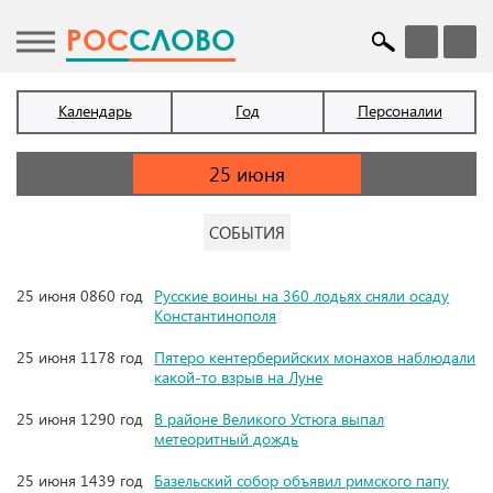
POC
СЛОВО
Календарь
Год
Персоналии
СОБЫТИЯ
25 июня 0860 год
Русские воины на 360 лодьях сняли осаду
Константинополя
25 июня 1178 год
Пятеро кентерберийских монахов наблюдали
какой-то взрыв на Луне
25 июня 1290 год
В районе Великого Устюга выпал
метеоритный дождь
25 июня 1439 год
Базельский собор объявил римского папу