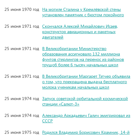
25 июня 1970 год
На могиле Сталина у Кремлёвской стены
установлен памятник с бюстом покойного
25 июня 1971 год
Скончался Алексей Михайлович Исаев,
конструктор авиационных и ракетных
двигателей
25 июня 1971 год
В Великобритании Министерство
образования ассигновало 132 миллиона
фунтов стерлингов на перенос из районов
трущоб более 6 тысяч начальных школ
25 июня 1971 год
В Великобритании Маргарет Тэтчер объявила
о том, что прекращена выдача бесплатного
молока ученикам начальных школ
25 июня 1974 год
Запуск советской орбитальной космической
станции «Салют-3»
25 июня 1974 год
Александр Аркадьевич Галич эмигрировал из
СССР
25 июня 1975 год
Родился Владимир Борисович Крамник, 14-й