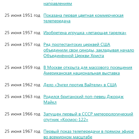
направлениям
25 июня 1951 год
Показана первая цветная коммерческая
телепередача
25 июня 1957 год
Изобретена игрушка «летающая тарелка»
25 июня 1957 год
Ряд протестантских церквей США
объединили свои синоды, закладывая начало
Объединённой Церкви Христа
25 июня 1959 год
В Москве открыта для массового посещения
Американская национальная выставка
25 июня 1962 год
Дело «Энгел против Вайтели» в США
25 июня 1963 год
Родился британский поп-певец Джордж
Майкл
25 июня 1966 год
Запущен первый в СССР метеорологический
спутник «Космос-122»
25 июня 1967 год
Первый показ телепередачи в прямом эфире
во всемирном масштабе