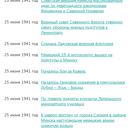
25 июня 1941 год
Советская авиация нанесла массированный
удар по девятнадцати аэродромам
Финляндии и Северной Норвегии
25 июня 1941 год
Военный совет Северного фронта утвердил
схему обороны южных подступов к
Ленинграду
25 июня 1941 год
Создана Ладожская военная флотилия
25 июня 1941 год
Немецкий 39-й мотокорпус вышел на
подступы к Минску
25 июня 1941 год
Начались бои за Ковель
25 июня 1941 год
Началось танковое сражение в треугольнике
Дубно – Луцк – Броды
25 июня 1941 год
По тревоге подняты курсанты Лепельского
миномётного училища
25 июня 1941 год
К северо-востоку от города Слоним в районе
Минска наступающие немецкие армии
сомкнули кольцо