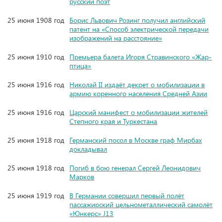
русский поэт
25 июня 1908 год
Борис Львович Розинг получил английский
патент на «Способ электрической передачи
изображений на расстояние»
25 июня 1910 год
Премьера балета Игоря Стравинского «Жар-
птица»
25 июня 1916 год
Николай II издаёт декрет о мобилизации в
армию коренного населения Средней Азии
25 июня 1916 год
Царский манифест о мобилизации жителей
Степного края и Туркестана
25 июня 1918 год
Германский посол в Москве граф Мирбах
докладывал
25 июня 1918 год
Погиб в бою генерал Сергей Леонидович
Марков
25 июня 1919 год
В Германии совершил первый полёт
пассажирский цельнометаллический самолёт
«Юнкерс» J13