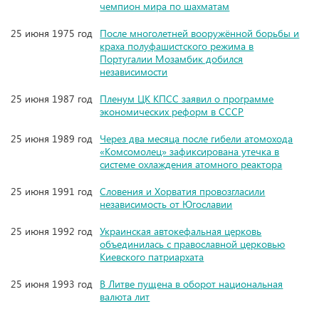
чемпион мира по шахматам
25 июня 1975 год
После многолетней вооружённой борьбы и
краха полуфашистского режима в
Португалии Мозамбик добился
независимости
25 июня 1987 год
Пленум ЦК КПСС заявил о программе
экономических реформ в СССР
25 июня 1989 год
Через два месяца после гибели атомохода
«Комсомолец» зафиксирована утечка в
системе охлаждения атомного реактора
25 июня 1991 год
Словения и Хорватия провозгласили
независимость от Югославии
25 июня 1992 год
Украинская автокефальная церковь
объединилась с православной церковью
Киевского патриархата
25 июня 1993 год
В Литве пущена в оборот национальная
валюта лит