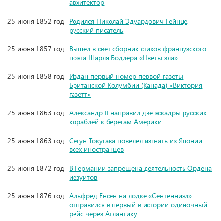
архитектор
25 июня 1852 год
Родился Николай Эдуардович Гейнце,
русский писатель
25 июня 1857 год
Вышел в свет сборник стихов французского
поэта Шарля Бодлера «Цветы зла»
25 июня 1858 год
Издан первый номер первой газеты
Британской Колумбии (Канада) «Виктория
газетт»
25 июня 1863 год
Александр II направил две эскадры русских
кораблей к берегам Америки
25 июня 1863 год
Сёгун Токугава повелел изгнать из Японии
всех иностранцев
25 июня 1872 год
В Германии запрещена деятельность Ордена
иезуитов
25 июня 1876 год
Альфред Енсен на лодке «Сентенниэл»
отправился в первый в истории одиночный
рейс через Атлантику