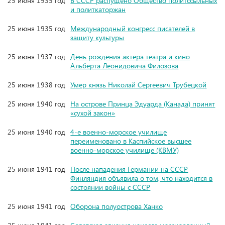
25 июня 1935 год
В СССР распущено Общество политссыльных
и политкаторжан
25 июня 1935 год
Международный конгресс писателей в
защиту культуры
25 июня 1937 год
День рождения актёра театра и кино
Альберта Леонидовича Филозова
25 июня 1938 год
Умер князь Николай Сергеевич Трубецкой
25 июня 1940 год
На острове Принца Эдуарда (Канада) принят
«сухой закон»
25 июня 1940 год
4-е военно-морское училище
переименовано в Каспийское высшее
военно-морское училище (КВМУ)
25 июня 1941 год
После нападения Германии на СССР
Финляндия объявила о том, что находится в
состоянии войны с СССР
25 июня 1941 год
Оборона полуострова Ханко