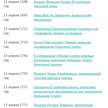
13 апреля 1598
Король Франции Генрих IV подписал
год
Нантский эдикт
13 апреля 1695
Умер Жан де Лафонтен, французский
год
баснописец
13 апреля 1722
Учреждена Малороссийская коллегия для
год
управления делами на Украине
13 апреля 1739
Антон Мануилович Девиер назначен
год
начальником Охотского порта
13 апреля 1742
В дублинском «Мюзик-холле» впервые
год
исполнена оратория «Мессия» Георга
Фридриха Генделя
13 апреля 1743
Родился Томас Джефферсон, американский
год
государственный деятель
13 апреля 1771
Екатерина II повелела начать секретные
год
медицинские эксперименты над смертельно
больными чумой
13 апреля 1771
Родился Ричард Тревитик, британский