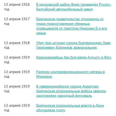
13 апреля 1916
В московский район Фили переведён Русско-
год
Балтийский автомобильный завод
13 апреля 1917
Британское правительство отказалось от
год
плана предоставления убежища
отрёкшемуся от престола Николаю II и его
семье
13 апреля 1918
Убит при штурме города Екатеринодар Лавр
год
Георгиевич Корнилов, военачальник
13 апреля 1919
Красноармейцы без боя взяли Алушту и Ялту
год
13 апреля 1919
Разгром контрреволюционного мятежа в
год
Мюнхене
13 апреля 1919
В североиндийском городе Амритсар
год
британские колониальные войска зверски
расстреляли народный фестиваль
13 апреля 1919
Британские колониальные власти в Дели
год
обстреляли толпу