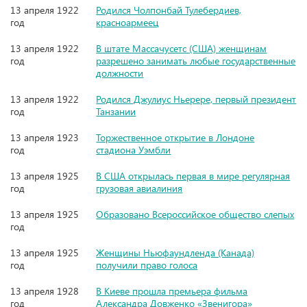
13 апреля 1922
Родился Чолпонбай Тулебердиев,
год
красноармеец
13 апреля 1922
В штате Массачусетс (США) женщинам
год
разрешено занимать любые государственные
должности
13 апреля 1922
Родился Джулиус Ньерере, первый президент
год
Танзании
13 апреля 1923
Торжественное открытие в Лондоне
год
стадиона Уэмбли
13 апреля 1925
В США открылась первая в мире регулярная
год
грузовая авиалиния
13 апреля 1925
Образовано Всероссийское общество слепых
год
13 апреля 1925
Женщины Ньюфаундленда (Канада)
год
получили право голоса
13 апреля 1928
В Киеве прошла премьера фильма
год
Александра Довженко «Звенигора»