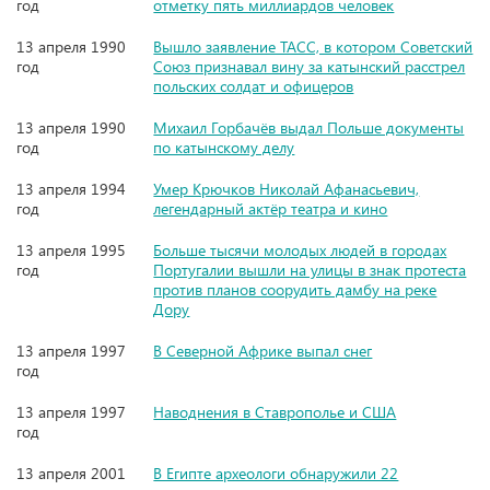
год
отметку пять миллиардов человек
13 апреля 1990
Вышло заявление ТАСС, в котором Советский
год
Союз признавал вину за катынский расстрел
польских солдат и офицеров
13 апреля 1990
Михаил Горбачёв выдал Польше документы
год
по катынскому делу
13 апреля 1994
Умер Крючков Николай Афанасьевич,
год
легендарный актёр театра и кино
13 апреля 1995
Больше тысячи молодых людей в городах
год
Португалии вышли на улицы в знак протеста
против планов соорудить дамбу на реке
Дору
13 апреля 1997
В Северной Африке выпал снег
год
13 апреля 1997
Наводнения в Ставрополье и США
год
13 апреля 2001
В Египте археологи обнаружили 22