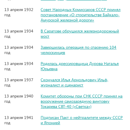
13 апреля 1932
Совет Народных Комиссаров СССР принял
год
постановление «О строительстве Байкало-
Амурской железной дороги»
13 апреля 1934
В Саратове обрушился железнодорожный
год
мост
13 апреля 1934
Завершилась операция по спасению 104
год
челюскинцев
13 апреля 1934
Родилась дрессировщица Дурова Наталья
год
Юрьевна
13 апреля 1937
Скончался Илья Арнольдович Ильф,
год
журналист и сценарист
13 апреля 1940
Комитет обороны при СНК СССР принял на
год
вооружение самозарядную винтовку
Токарева СВТ-40 («Светка»)
13 апреля 1941
Подписан Пакт о нейтралитете между СССР
год
и Японией