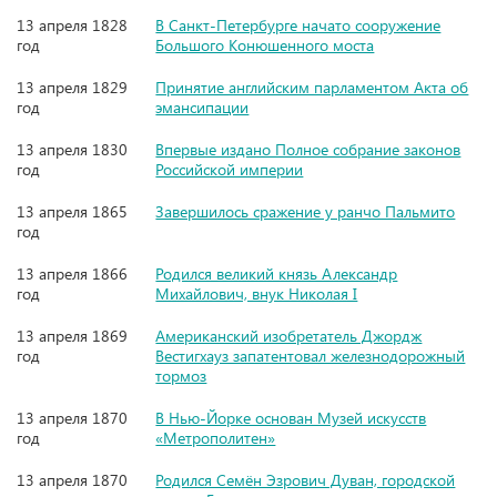
13 апреля 1828
В Санкт-Петербурге начато сооружение
год
Большого Kонюшенного моста
13 апреля 1829
Принятие английским парламентом Акта об
год
эмансипации
13 апреля 1830
Впервые издано Полное собрание законов
год
Российской империи
13 апреля 1865
Завершилось сражение у ранчо Пальмито
год
13 апреля 1866
Родился великий князь Александр
год
Михайлович, внук Николая I
13 апреля 1869
Американский изобретатель Джордж
год
Вестигхауз запатентовал железнодорожный
тормоз
13 апреля 1870
В Нью-Йорке основан Музей искусств
год
«Метрополитен»
13 апреля 1870
Родился Семён Эзрович Дуван, городской