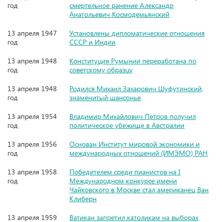
год
смертельное ранение Александр
Анатольевич Космодемьянский
13 апреля 1947
Установлены дипломатические отношения
год
СССР и Индии
13 апреля 1948
Конституция Румынии переработана по
год
советскому образцу
13 апреля 1948
Родился Михаил Захарович Шуфутинский,
год
знаменитый шансонье
13 апреля 1954
Владимир Михайлович Петров получил
год
политическое убежище в Австралии
13 апреля 1956
Основан Институт мировой экономики и
год
международных отношений (ИМЭМО) РАН
13 апреля 1958
Победителем среди пианистов на I
год
Международном конкурсе имени
Чайковского в Москве стал американец Ван
Клиберн
13 апреля 1959
Ватикан запретил католикам на выборах