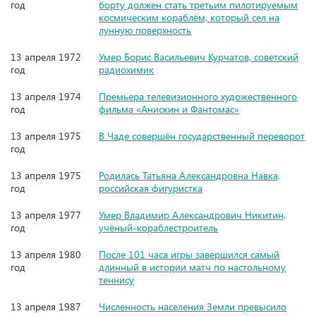
год
борту должен стать третьим пилотируемым
космическим кораблём, который сел на
лунную поверхность
13 апреля 1972
Умер Борис Васильевич Курчатов, советский
год
радиохимик
13 апреля 1974
Премьера телевизионного художественного
год
фильма «Анискин и Фантомас»
13 апреля 1975
В Чаде совершён государственный переворот
год
13 апреля 1975
Родилась Татьяна Александровна Навка,
год
российская фигуристка
13 апреля 1977
Умер Владимир Александрович Никитин,
год
учёный-кораблестроитель
13 апреля 1980
После 101 часа игры завершился самый
год
длинный в истории матч по настольному
теннису
13 апреля 1987
Численность населения Земли превысило