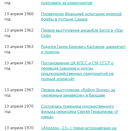
год
голосовать за коммунистов
13 апреля 1960
Проведение Францией испытания ядерной
год
бомбы в пустыне Сахара
13 апреля 1962
Первое выступление ансамбля Битлз в «Star
год
Club»
13 апреля 1963
Родился Гарри Кимович Каспаров, шахматист
год
и политик
13 апреля 1967
Постановление ЦК КПСС и СМ СССР о
год
переводе совхозов и других
сельскохозяйственных предприятий на
полный хозрасчёт
13 апреля 1967
Первое выступление «Rolling Stones» за
год
«железным занавесом» в Варшаве
13 апреля 1970
Состоялась премьера художественного
год
фильма режиссёра Сергея Герасимова «У
озера»
13 апреля 1970
«Аполлон -13» с тремя астронавтами на