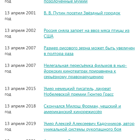
год
позолоченные мумии
13 апреля 2001
В. В. Путин посетил Звёздный городок
год
13 апреля 2002
Россия сняла запрет на ввоз мяса птицы из
год
США
13 апреля 2007
Размер рисового зерна может быть увеличен
год
в полтора раза
13 апреля 2007
Нелегальная пересъёмка фильмов в нью-
год
йоркских кинотеатрах приравнена к
серьёзному правонарушению
13 апреля 2015
Умер немецкий писатель, лауреат
год
Нобелевской премии Гюнтер Грасс
13 апреля 2018
Скончался Милош Форман, чешский и
год
американский кинорежиссёр
13 апреля 2019
Умер Алексей Алексеевич Кадочников, автор
год
уникальной системы рукопашного боя