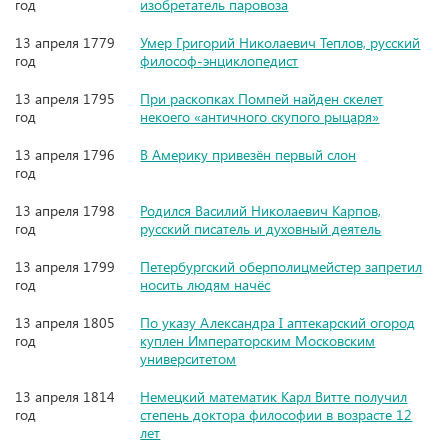
год
изобретатель паровоза
13 апреля 1779
Умер Григорий Николаевич Теплов, русский
год
философ-энциклопедист
13 апреля 1795
При раскопках Помпей найден скелет
год
некоего «античного скупого рыцаря»
13 апреля 1796
В Америку привезён первый слон
год
13 апреля 1798
Родился Василий Николаевич Карпов,
год
русский писатель и духовный деятель
13 апреля 1799
Петербургский оберполицмейстер запретил
год
носить людям начёс
13 апреля 1805
По указу Александра I аптекарский огород
год
куплен Императорским Московским
университетом
13 апреля 1814
Немецкий математик Карл Витте получил
год
степень доктора философии в возрасте 12
лет