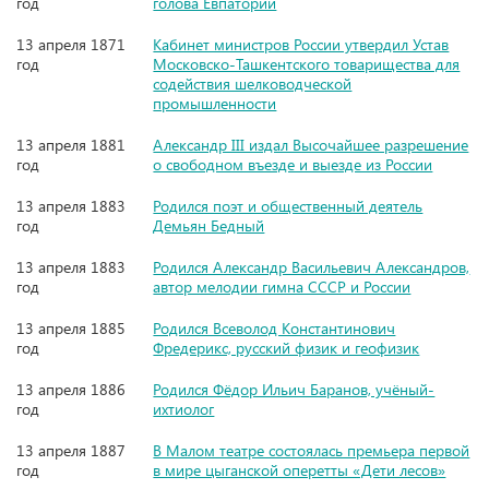
год
голова Евпатории
13 апреля 1871
Кабинет министров России утвердил Устав
год
Московско-Ташкентского товарищества для
содействия шелководческой
промышленности
13 апреля 1881
Александр III издал Высочайшее разрешение
год
о свободном въезде и выезде из России
13 апреля 1883
Родился поэт и общественный деятель
год
Демьян Бедный
13 апреля 1883
Родился Александр Васильевич Александров,
год
автор мелодии гимна СССР и России
13 апреля 1885
Родился Всеволод Константинович
год
Фредерикс, русский физик и геофизик
13 апреля 1886
Родился Фёдор Ильич Баранов, учёный-
год
ихтиолог
13 апреля 1887
В Малом театре состоялась премьера первой
год
в мире цыганской оперетты «Дети лесов»