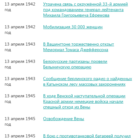
13 апреля 1942
Утрачена связь с окружённой 33-й армией
год
под командованием генерал-лейтенанта
Михаила Григорьевича Ефремова
13 апреля 1942
Мобилизация 30 000 женщин
год
13 апреля 1943
В Вашингтоне торжественно открыт
год
Мемориал Томаса Джефферсона
13 апреля 1943
Белорусские партизаны провели
год
Белыничскую операцию
13 апреля 1943
Сообщение берлинского радио о найденных
год
в Катынском лесу массовых захоронениях
13 апреля 1945
В ходе Венской наступательной операции
год
Красной армии немецкие войска начали
спешный отход из Вены
13 апреля 1945
Освобождение Вены
год
13 апреля 1945
В бою с противотанковой батареей получил