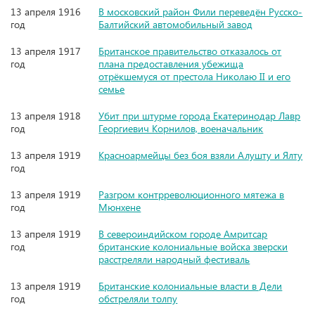
13 апреля 1916
В московский район Фили переведён Русско-
год
Балтийский автомобильный завод
13 апреля 1917
Британское правительство отказалось от
год
плана предоставления убежища
отрёкшемуся от престола Николаю II и его
семье
13 апреля 1918
Убит при штурме города Екатеринодар Лавр
год
Георгиевич Корнилов, военачальник
13 апреля 1919
Красноармейцы без боя взяли Алушту и Ялту
год
13 апреля 1919
Разгром контрреволюционного мятежа в
год
Мюнхене
13 апреля 1919
В североиндийском городе Амритсар
год
британские колониальные войска зверски
расстреляли народный фестиваль
13 апреля 1919
Британские колониальные власти в Дели
год
обстреляли толпу