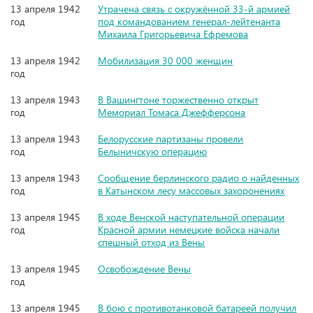
13 апреля 1942
Утрачена связь с окружённой 33-й армией
год
под командованием генерал-лейтенанта
Михаила Григорьевича Ефремова
13 апреля 1942
Мобилизация 30 000 женщин
год
13 апреля 1943
В Вашингтоне торжественно открыт
год
Мемориал Томаса Джефферсона
13 апреля 1943
Белорусские партизаны провели
год
Белыничскую операцию
13 апреля 1943
Сообщение берлинского радио о найденных
год
в Катынском лесу массовых захоронениях
13 апреля 1945
В ходе Венской наступательной операции
год
Красной армии немецкие войска начали
спешный отход из Вены
13 апреля 1945
Освобождение Вены
год
13 апреля 1945
В бою с противотанковой батареей получил