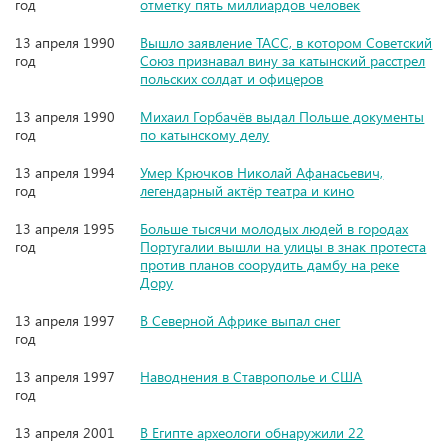
год
отметку пять миллиардов человек
13 апреля 1990
Вышло заявление ТАСС, в котором Советский
год
Союз признавал вину за катынский расстрел
польских солдат и офицеров
13 апреля 1990
Михаил Горбачёв выдал Польше документы
год
по катынскому делу
13 апреля 1994
Умер Крючков Николай Афанасьевич,
год
легендарный актёр театра и кино
13 апреля 1995
Больше тысячи молодых людей в городах
год
Португалии вышли на улицы в знак протеста
против планов соорудить дамбу на реке
Дору
13 апреля 1997
В Северной Африке выпал снег
год
13 апреля 1997
Наводнения в Ставрополье и США
год
13 апреля 2001
В Египте археологи обнаружили 22