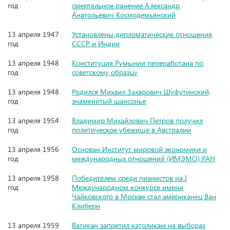
год
смертельное ранение Александр
Анатольевич Космодемьянский
13 апреля 1947
Установлены дипломатические отношения
год
СССР и Индии
13 апреля 1948
Конституция Румынии переработана по
год
советскому образцу
13 апреля 1948
Родился Михаил Захарович Шуфутинский,
год
знаменитый шансонье
13 апреля 1954
Владимир Михайлович Петров получил
год
политическое убежище в Австралии
13 апреля 1956
Основан Институт мировой экономики и
год
международных отношений (ИМЭМО) РАН
13 апреля 1958
Победителем среди пианистов на I
год
Международном конкурсе имени
Чайковского в Москве стал американец Ван
Клиберн
13 апреля 1959
Ватикан запретил католикам на выборах