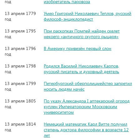
год
изобретатель паровоза
13 апреля 1779
Умер Григорий Николаевич Теплов, русский
год
философ-энциклопедист
13 апреля 1795
При раскопках Помпей найден скелет
год
некоего «античного скупого рыцаря»
13 апреля 1796
В Америку привезён первый слон
год
13 апреля 1798
Родился Василий Николаевич Карпов,
год
русский писатель и духовный деятель
13 апреля 1799
Петербургский оберполицмейстер запретил
год
носить людям начёс
13 апреля 1805
По указу Александра I аптекарский огород
год
куплен Императорским Московским
университетом
13 апреля 1814
Немецкий математик Карл Витте получил
год
степень доктора философии в возрасте 12
лет