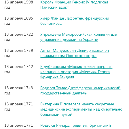
13 апреля 1598
Король Франции Генрих IV подписал
год
Нантский эдикт
13 апреля 1695
Умер Жан де Лафонтен, французский
год
баснописец
13 апреля 1722
Учреждена Малороссийская коллегия для
год
управления делами на Украине
13 апреля 1739
Антон Мануилович Девиер назначен
год
начальником Охотского порта
13 апреля 1742
В дублинском «Мюзик-холле» впервые
год
исполнена оратория «Мессия» Георга
Фридриха Генделя
13 апреля 1743
Родился Томас Джефферсон, американский
год
государственный деятель
13 апреля 1771
Екатерина II повелела начать секретные
год
медицинские эксперименты над смертельно
больными чумой
13 апреля 1771
Родился Ричард Тревитик, британский