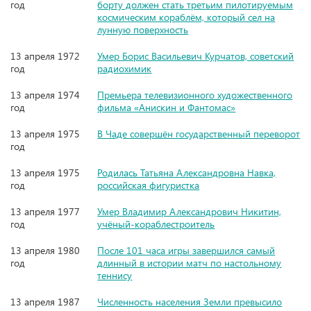
год
борту должен стать третьим пилотируемым
космическим кораблём, который сел на
лунную поверхность
13 апреля 1972
Умер Борис Васильевич Курчатов, советский
год
радиохимик
13 апреля 1974
Премьера телевизионного художественного
год
фильма «Анискин и Фантомас»
13 апреля 1975
В Чаде совершён государственный переворот
год
13 апреля 1975
Родилась Татьяна Александровна Навка,
год
российская фигуристка
13 апреля 1977
Умер Владимир Александрович Никитин,
год
учёный-кораблестроитель
13 апреля 1980
После 101 часа игры завершился самый
год
длинный в истории матч по настольному
теннису
13 апреля 1987
Численность населения Земли превысило