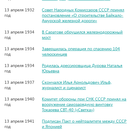
13 апреля 1932
Совет Народных Комиссаров СССР принял
год
постановление «О строительстве Байкало-
Амурской железной дороги»
13 апреля 1934
В Саратове обрушился железнодорожный
год
мост
13 апреля 1934
Завершилась операция по спасению 104
год
челюскинцев
13 апреля 1934
Родилась дрессировщица Дурова Наталья
год
Юрьевна
13 апреля 1937
Скончался Илья Арнольдович Ильф,
год
журналист и сценарист
13 апреля 1940
Комитет обороны при СНК СССР принял на
год
вооружение самозарядную винтовку
Токарева СВТ-40 («Светка»)
13 апреля 1941
Подписан Пакт о нейтралитете между СССР
год
и Японией