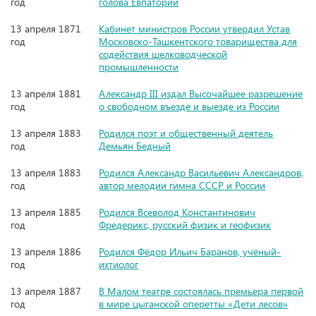
год
голова Евпатории
13 апреля 1871
Кабинет министров России утвердил Устав
год
Московско-Ташкентского товарищества для
содействия шелководческой
промышленности
13 апреля 1881
Александр III издал Высочайшее разрешение
год
о свободном въезде и выезде из России
13 апреля 1883
Родился поэт и общественный деятель
год
Демьян Бедный
13 апреля 1883
Родился Александр Васильевич Александров,
год
автор мелодии гимна СССР и России
13 апреля 1885
Родился Всеволод Константинович
год
Фредерикс, русский физик и геофизик
13 апреля 1886
Родился Фёдор Ильич Баранов, учёный-
год
ихтиолог
13 апреля 1887
В Малом театре состоялась премьера первой
год
в мире цыганской оперетты «Дети лесов»