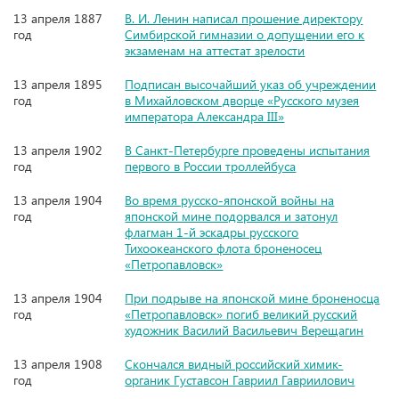
13 апреля 1887
В. И. Ленин написал прошение директору
год
Симбирской гимназии о допущении его к
экзаменам на аттестат зрелости
13 апреля 1895
Подписан высочайший указ об учреждении
год
в Михайловском дворце «Русского музея
императора Александра III»
13 апреля 1902
В Санкт-Петербурге проведены испытания
год
первого в России троллейбуса
13 апреля 1904
Во время русско-японской войны на
год
японской мине подорвался и затонул
флагман 1-й эскадры русского
Тихоокеанского флота броненосец
«Петропавловск»
13 апреля 1904
При подрыве на японской мине броненосца
год
«Петропавловск» погиб великий русский
художник Василий Васильевич Верещагин
13 апреля 1908
Скончался видный российский химик-
год
органик Густавсон Гавриил Гавриилович