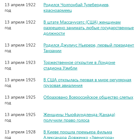
13 апреля 1922
Родился Чолпонбай Тулебердиев,
год
красноармеец
13 апреля 1922
В штате Массачусетс (США) женщинам
год
разрешено занимать любые государственные
должности
13 апреля 1922
Родился Джулиус Ньерере, первый президент
год
Танзании
13 апреля 1923
Торжественное открытие в Лондоне
год
стадиона Уэмбли
13 апреля 1925
В США открылась первая в мире регулярная
год
грузовая авиалиния
13 апреля 1925
Образовано Всероссийское общество слепых
год
13 апреля 1925
Женщины Ньюфаундленда (Канада)
год
получили право голоса
13 апреля 1928
В Киеве прошла премьера фильма
год
Александра Довженко «Звенигора»