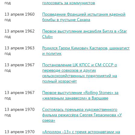
год
голосовать за коммунистов
13 апреля 1960
Проведение Францией испытания ядерной
год
бомбы в пустыне Сахара
13 апреля 1962
Первое выступление ансамбля Битлз в «Star
год
Club»
13 апреля 1963
Родился Гарри Кимович Каспаров, шахматист
год
и политик
13 апреля 1967
Постановление ЦК КПСС и СМ СССР о
год
переводе совхозов и других
сельскохозяйственных предприятий на
полный хозрасчёт
13 апреля 1967
Первое выступление «Rolling Stones» за
год
«железным занавесом» в Варшаве
13 апреля 1970
Состоялась премьера художественного
год
фильма режиссёра Сергея Герасимова «У
озера»
13 апреля 1970
«Аполлон -13» с тремя астронавтами на