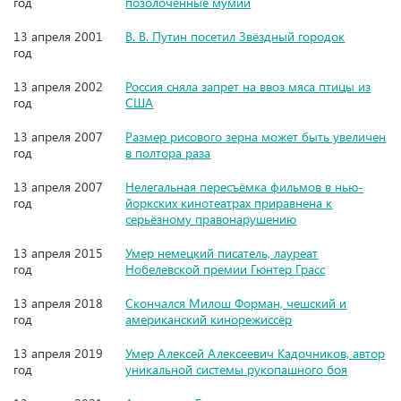
год
позолоченные мумии
13 апреля 2001
В. В. Путин посетил Звёздный городок
год
13 апреля 2002
Россия сняла запрет на ввоз мяса птицы из
год
США
13 апреля 2007
Размер рисового зерна может быть увеличен
год
в полтора раза
13 апреля 2007
Нелегальная пересъёмка фильмов в нью-
год
йоркских кинотеатрах приравнена к
серьёзному правонарушению
13 апреля 2015
Умер немецкий писатель, лауреат
год
Нобелевской премии Гюнтер Грасс
13 апреля 2018
Скончался Милош Форман, чешский и
год
американский кинорежиссёр
13 апреля 2019
Умер Алексей Алексеевич Кадочников, автор
год
уникальной системы рукопашного боя