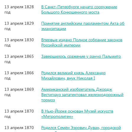
13 апреля 1828
В Санкт-Петербурге начато сооружение
год
Большого Kонюшенного моста
13 апреля 1829
Принятие английским парламентом Акта об
год
эмансипации
13 апреля 1830
Впервые издано Полное собрание законов
год
Российской империи
13 апреля 1865
Завершилось сражение у ранчо Пальмито
год
13 апреля 1866
Родился великий князь Александр
год
Михайлович, внук Николая I
13 апреля 1869
Американский изобретатель Джордж
год
Вестигхауз запатентовал железнодорожный
тормоз
13 апреля 1870
В Нью-Йорке основан Музей искусств
год
«Метрополитен»
13 апреля 1870
Родился Семён Эзрович Дуван, городской