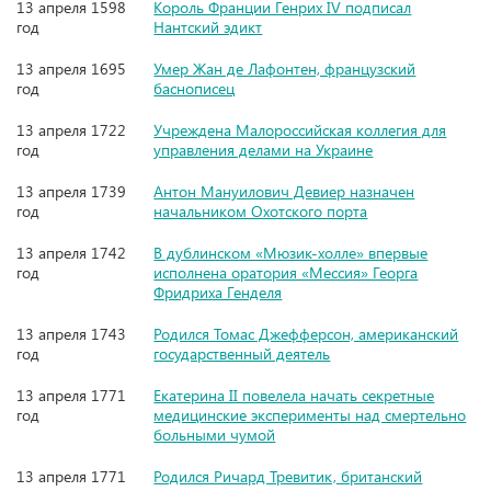
13 апреля 1598
Король Франции Генрих IV подписал
год
Нантский эдикт
13 апреля 1695
Умер Жан де Лафонтен, французский
год
баснописец
13 апреля 1722
Учреждена Малороссийская коллегия для
год
управления делами на Украине
13 апреля 1739
Антон Мануилович Девиер назначен
год
начальником Охотского порта
13 апреля 1742
В дублинском «Мюзик-холле» впервые
год
исполнена оратория «Мессия» Георга
Фридриха Генделя
13 апреля 1743
Родился Томас Джефферсон, американский
год
государственный деятель
13 апреля 1771
Екатерина II повелела начать секретные
год
медицинские эксперименты над смертельно
больными чумой
13 апреля 1771
Родился Ричард Тревитик, британский