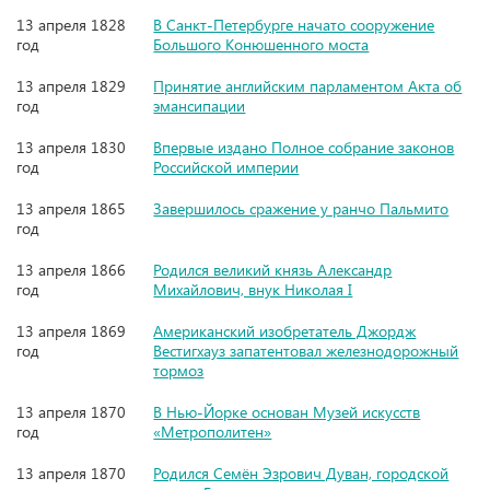
13 апреля 1828
В Санкт-Петербурге начато сооружение
год
Большого Kонюшенного моста
13 апреля 1829
Принятие английским парламентом Акта об
год
эмансипации
13 апреля 1830
Впервые издано Полное собрание законов
год
Российской империи
13 апреля 1865
Завершилось сражение у ранчо Пальмито
год
13 апреля 1866
Родился великий князь Александр
год
Михайлович, внук Николая I
13 апреля 1869
Американский изобретатель Джордж
год
Вестигхауз запатентовал железнодорожный
тормоз
13 апреля 1870
В Нью-Йорке основан Музей искусств
год
«Метрополитен»
13 апреля 1870
Родился Семён Эзрович Дуван, городской