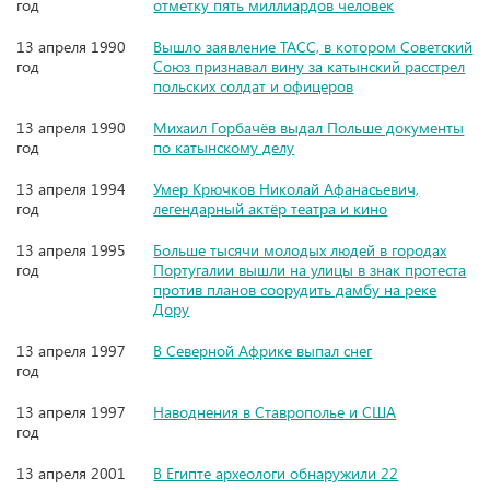
год
отметку пять миллиардов человек
13 апреля 1990
Вышло заявление ТАСС, в котором Советский
год
Союз признавал вину за катынский расстрел
польских солдат и офицеров
13 апреля 1990
Михаил Горбачёв выдал Польше документы
год
по катынскому делу
13 апреля 1994
Умер Крючков Николай Афанасьевич,
год
легендарный актёр театра и кино
13 апреля 1995
Больше тысячи молодых людей в городах
год
Португалии вышли на улицы в знак протеста
против планов соорудить дамбу на реке
Дору
13 апреля 1997
В Северной Африке выпал снег
год
13 апреля 1997
Наводнения в Ставрополье и США
год
13 апреля 2001
В Египте археологи обнаружили 22