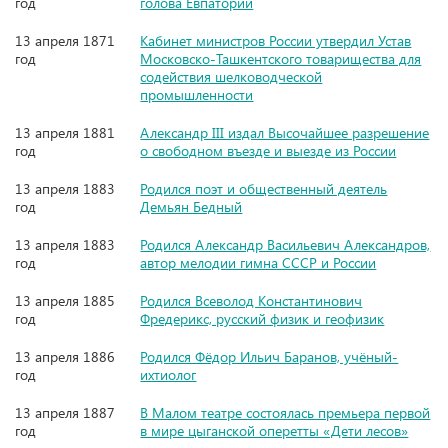
год
голова Евпатории
13 апреля 1871
Кабинет министров России утвердил Устав
год
Московско-Ташкентского товарищества для
содействия шелководческой
промышленности
13 апреля 1881
Александр III издал Высочайшее разрешение
год
о свободном въезде и выезде из России
13 апреля 1883
Родился поэт и общественный деятель
год
Демьян Бедный
13 апреля 1883
Родился Александр Васильевич Александров,
год
автор мелодии гимна СССР и России
13 апреля 1885
Родился Всеволод Константинович
год
Фредерикс, русский физик и геофизик
13 апреля 1886
Родился Фёдор Ильич Баранов, учёный-
год
ихтиолог
13 апреля 1887
В Малом театре состоялась премьера первой
год
в мире цыганской оперетты «Дети лесов»