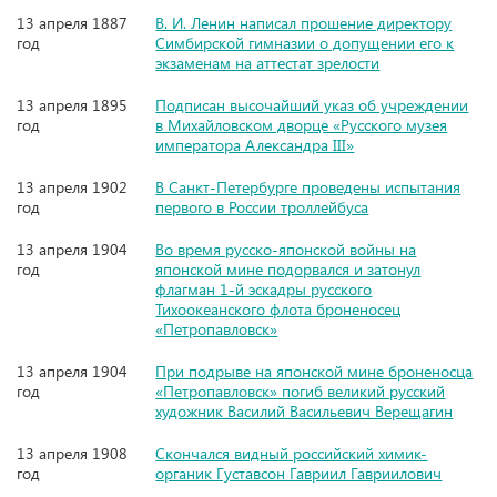
13 апреля 1887
В. И. Ленин написал прошение директору
год
Симбирской гимназии о допущении его к
экзаменам на аттестат зрелости
13 апреля 1895
Подписан высочайший указ об учреждении
год
в Михайловском дворце «Русского музея
императора Александра III»
13 апреля 1902
В Санкт-Петербурге проведены испытания
год
первого в России троллейбуса
13 апреля 1904
Во время русско-японской войны на
год
японской мине подорвался и затонул
флагман 1-й эскадры русского
Тихоокеанского флота броненосец
«Петропавловск»
13 апреля 1904
При подрыве на японской мине броненосца
год
«Петропавловск» погиб великий русский
художник Василий Васильевич Верещагин
13 апреля 1908
Скончался видный российский химик-
год
органик Густавсон Гавриил Гавриилович