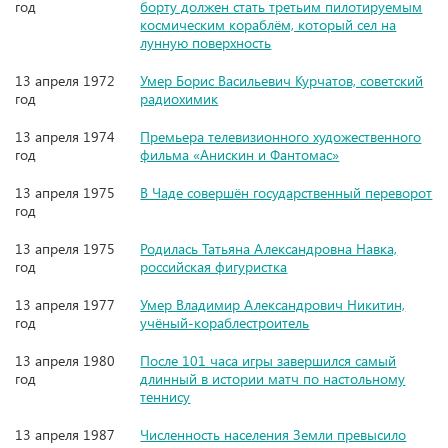
год
борту должен стать третьим пилотируемым
космическим кораблём, который сел на
лунную поверхность
13 апреля 1972
Умер Борис Васильевич Курчатов, советский
год
радиохимик
13 апреля 1974
Премьера телевизионного художественного
год
фильма «Анискин и Фантомас»
13 апреля 1975
В Чаде совершён государственный переворот
год
13 апреля 1975
Родилась Татьяна Александровна Навка,
год
российская фигуристка
13 апреля 1977
Умер Владимир Александрович Никитин,
год
учёный-кораблестроитель
13 апреля 1980
После 101 часа игры завершился самый
год
длинный в истории матч по настольному
теннису
13 апреля 1987
Численность населения Земли превысило