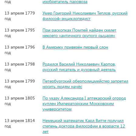
год
изобретатель паровоза
13 апреля 1779
Умер Григорий Николаевич Теплов, русский
год
философ-энциклопедист
13 апреля 1795
При раскопках Помпей найден скелет
год
некоего «античного скупого рыцаря»
13 апреля 1796
В Америку привезён первый слон
год
13 апреля 1798
Родился Василий Николаевич Карпов,
год
русский писатель и духовный деятель
13 апреля 1799
Петербургский оберполицмейстер запретил
год
носить людям начёс
13 апреля 1805
По указу Александра I аптекарский огород
год
куплен Императорским Московским
университетом
13 апреля 1814
Немецкий математик Карл Витте получил
год
степень доктора философии в возрасте 12
лет