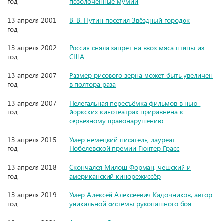
год
позолоченные мумии
13 апреля 2001
В. В. Путин посетил Звёздный городок
год
13 апреля 2002
Россия сняла запрет на ввоз мяса птицы из
год
США
13 апреля 2007
Размер рисового зерна может быть увеличен
год
в полтора раза
13 апреля 2007
Нелегальная пересъёмка фильмов в нью-
год
йоркских кинотеатрах приравнена к
серьёзному правонарушению
13 апреля 2015
Умер немецкий писатель, лауреат
год
Нобелевской премии Гюнтер Грасс
13 апреля 2018
Скончался Милош Форман, чешский и
год
американский кинорежиссёр
13 апреля 2019
Умер Алексей Алексеевич Кадочников, автор
год
уникальной системы рукопашного боя