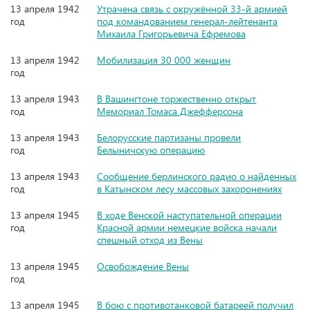
13 апреля 1942
Утрачена связь с окружённой 33-й армией
год
под командованием генерал-лейтенанта
Михаила Григорьевича Ефремова
13 апреля 1942
Мобилизация 30 000 женщин
год
13 апреля 1943
В Вашингтоне торжественно открыт
год
Мемориал Томаса Джефферсона
13 апреля 1943
Белорусские партизаны провели
год
Белыничскую операцию
13 апреля 1943
Сообщение берлинского радио о найденных
год
в Катынском лесу массовых захоронениях
13 апреля 1945
В ходе Венской наступательной операции
год
Красной армии немецкие войска начали
спешный отход из Вены
13 апреля 1945
Освобождение Вены
год
13 апреля 1945
В бою с противотанковой батареей получил