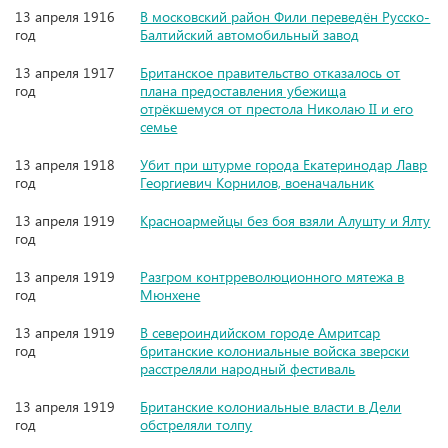
13 апреля 1916
В московский район Фили переведён Русско-
год
Балтийский автомобильный завод
13 апреля 1917
Британское правительство отказалось от
год
плана предоставления убежища
отрёкшемуся от престола Николаю II и его
семье
13 апреля 1918
Убит при штурме города Екатеринодар Лавр
год
Георгиевич Корнилов, военачальник
13 апреля 1919
Красноармейцы без боя взяли Алушту и Ялту
год
13 апреля 1919
Разгром контрреволюционного мятежа в
год
Мюнхене
13 апреля 1919
В североиндийском городе Амритсар
год
британские колониальные войска зверски
расстреляли народный фестиваль
13 апреля 1919
Британские колониальные власти в Дели
год
обстреляли толпу