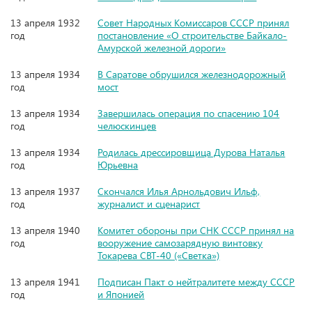
13 апреля 1932
Совет Народных Комиссаров СССР принял
год
постановление «О строительстве Байкало-
Амурской железной дороги»
13 апреля 1934
В Саратове обрушился железнодорожный
год
мост
13 апреля 1934
Завершилась операция по спасению 104
год
челюскинцев
13 апреля 1934
Родилась дрессировщица Дурова Наталья
год
Юрьевна
13 апреля 1937
Скончался Илья Арнольдович Ильф,
год
журналист и сценарист
13 апреля 1940
Комитет обороны при СНК СССР принял на
год
вооружение самозарядную винтовку
Токарева СВТ-40 («Светка»)
13 апреля 1941
Подписан Пакт о нейтралитете между СССР
год
и Японией