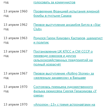
год
голосовать за коммунистов
13 апреля 1960
Проведение Францией испытания ядерной
год
бомбы в пустыне Сахара
13 апреля 1962
Первое выступление ансамбля Битлз в «Star
год
Club»
13 апреля 1963
Родился Гарри Кимович Каспаров, шахматист
год
и политик
13 апреля 1967
Постановление ЦК КПСС и СМ СССР о
год
переводе совхозов и других
сельскохозяйственных предприятий на
полный хозрасчёт
13 апреля 1967
Первое выступление «Rolling Stones» за
год
«железным занавесом» в Варшаве
13 апреля 1970
Состоялась премьера художественного
год
фильма режиссёра Сергея Герасимова «У
озера»
13 апреля 1970
«Аполлон -13» с тремя астронавтами на