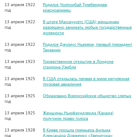
13 апреля 1922
Родился Чолпонбай Тулебердиев,
год
красноармеец
13 апреля 1922
В штате Массачусетс (США) женщинам
год
разрешено занимать любые государственные
должности
13 апреля 1922
Родился Джулиус Ньерере, первый президент
год
Танзании
13 апреля 1923
Торжественное открытие в Лондоне
год
стадиона Уэмбли
13 апреля 1925
В США открылась первая в мире регулярная
год
грузовая авиалиния
13 апреля 1925
Образовано Всероссийское общество слепых
год
13 апреля 1925
Женщины Ньюфаундленда (Канада)
год
получили право голоса
13 апреля 1928
В Киеве прошла премьера фильма
год
Александра Довженко «Звенигора»