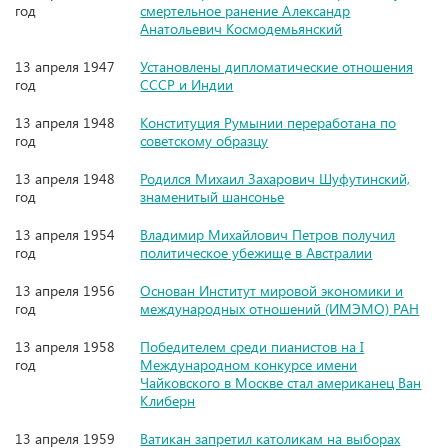
год
смертельное ранение Александр
Анатольевич Космодемьянский
13 апреля 1947
Установлены дипломатические отношения
год
СССР и Индии
13 апреля 1948
Конституция Румынии переработана по
год
советскому образцу
13 апреля 1948
Родился Михаил Захарович Шуфутинский,
год
знаменитый шансонье
13 апреля 1954
Владимир Михайлович Петров получил
год
политическое убежище в Австралии
13 апреля 1956
Основан Институт мировой экономики и
год
международных отношений (ИМЭМО) РАН
13 апреля 1958
Победителем среди пианистов на I
год
Международном конкурсе имени
Чайковского в Москве стал американец Ван
Клиберн
13 апреля 1959
Ватикан запретил католикам на выборах