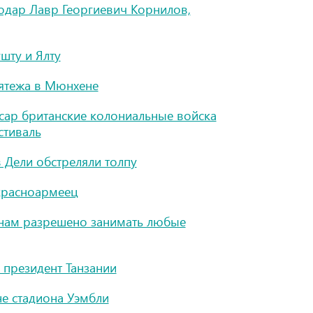
одар Лавр Георгиевич Корнилов,
шту и Ялту
ятежа в Мюнхене
сар британские колониальные войска
стиваль
 Дели обстреляли толпу
красноармеец
инам разрешено занимать любые
 президент Танзании
е стадиона Уэмбли