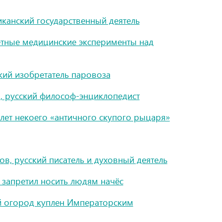
канский государственный деятель
ретные медицинские эксперименты над
кий изобретатель паровоза
, русский философ-энциклопедист
лет некоего «античного скупого рыцаря»
в, русский писатель и духовный деятель
запретил носить людям начёс
ий огород куплен Императорским