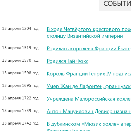
СОБЫТ
13 апреля 1204 год
В ходе Четвёртого крестового пох
столицу Византийской империи
13 апреля 1519 год
Родилась королева Франции Екат
13 апреля 1570 год
Родился Гай Фокс
13 апреля 1598 год
Король Франции Генрих IV подписа
13 апреля 1695 год
Умер Жан де Лафонтен, французск
13 апреля 1722 год
Учреждена Малороссийская коллег
13 апреля 1739 год
Антон Мануилович Девиер назнач
13 апреля 1742 год
В дублинском «Мюзик-холле» впер
Фридриха Генделя