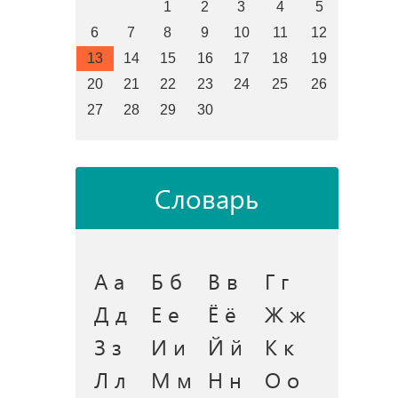
1
2
3
4
5
6
7
8
9
10
11
12
13
14
15
16
17
18
19
20
21
22
23
24
25
26
27
28
29
30
Словарь
А а
Б б
В в
Г г
Д д
Е е
Ё ё
Ж ж
З з
И и
Й й
К к
Л л
М м
Н н
О о