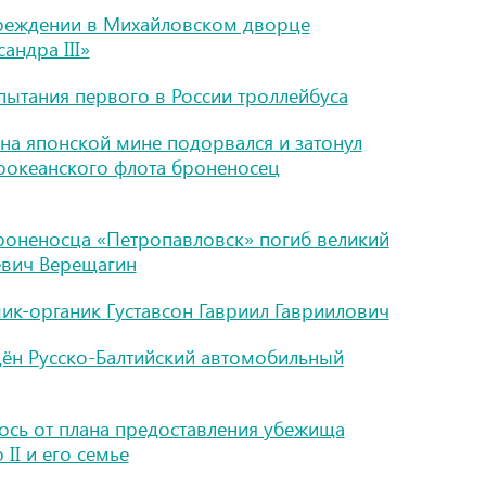
реждении в Михайловском дворце
андра III»
пытания первого в России троллейбуса
на японской мине подорвался и затонул
хоокеанского флота броненосец
роненосца «Петропавловск» погиб великий
евич Верещагин
ик-органик Густавсон Гавриил Гавриилович
дён Русско-Балтийский автомобильный
лось от плана предоставления убежища
II и его семье