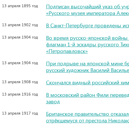
13 апреля 1895 год
Подписан высочайший указ об уч
«Русского музея императора Алекс
13 апреля 1902 год
В Санкт-Петербурге проведены ис
13 апреля 1904 год
Во время русско-японской войны 
флагман 1-й эскадры русского Ти
«Петропавловск»
13 апреля 1904 год
При подрыве на японской мине б
русский художник Василий Василь
13 апреля 1908 год
Скончался видный российский хим
13 апреля 1916 год
В московский район Фили переве
завод
13 апреля 1917 год
Британское правительство отказа
отрёкшемуся от престола Николаю 