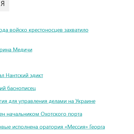
ИЯ
ода войско крестоносцев захватило
ерина Медичи
л Нантский эдикт
ий баснописец
ия для управления делами на Украине
ен начальником Охотского порта
вые исполнена оратория «Мессия» Георга