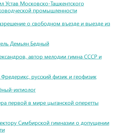
ил Устав Московско-Ташкентского
лководческой промышленности
разрешение о свободном въезде и выезде из
тель Демьян Бедный
ександров, автор мелодии гимна СССР и
 Фредерикс, русский физик и геофизик
ёный-ихтиолог
ера первой в мире цыганской оперетты
ректору Симбирской гимназии о допущении
ти