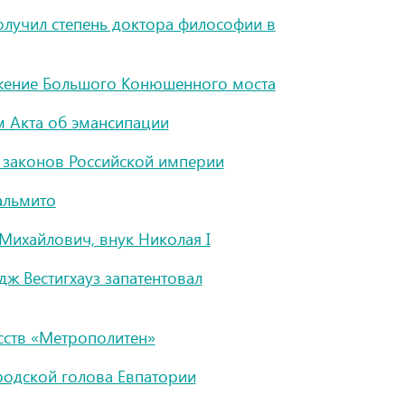
олучил степень доктора философии в
ужение Большого Kонюшенного моста
м Акта об эмансипации
 законов Российской империи
альмито
Михайлович, внук Николая I
ж Вестигхауз запатентовал
сств «Метрополитен»
родской голова Евпатории