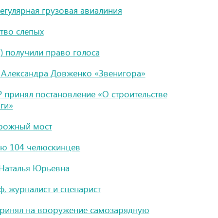
егулярная грузовая авиалиния
тво слепых
 получили право голоса
 Александра Довженко «Звенигора»
принял постановление «О строительстве
ги»
орожный мост
ию 104 челюскинцев
Наталья Юрьевна
, журналист и сценарист
ринял на вооружение самозарядную