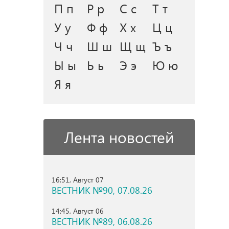
П п
Р р
С с
Т т
У у
Ф ф
Х х
Ц ц
Ч ч
Ш ш
Щ щ
Ъ ъ
Ы ы
Ь ь
Э э
Ю ю
Я я
Лента новостей
16:51, Август 07
ВЕСТНИК №90, 07.08.26
14:45, Август 06
ВЕСТНИК №89, 06.08.26