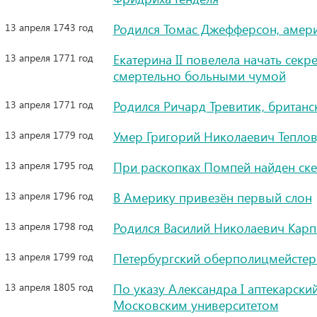
13 апреля 1743 год
Родился Томас Джефферсон, амери
13 апреля 1771 год
Екатерина II повелела начать сек
смертельно больными чумой
13 апреля 1771 год
Родился Ричард Тревитик, британс
13 апреля 1779 год
Умер Григорий Николаевич Теплов
13 апреля 1795 год
При раскопках Помпей найден ске
13 апреля 1796 год
В Америку привезён первый слон
13 апреля 1798 год
Родился Василий Николаевич Карпо
13 апреля 1799 год
Петербургский оберполицмейстер 
13 апреля 1805 год
По указу Александра I аптекарск
Московским университетом