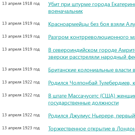
13 апреля 1918 год
Убит при штурме города Екатерин
военачальник
13 апреля 1919 год
Красноармейцы без боя взяли Алу
13 апреля 1919 год
Разгром контрреволюционного м
13 апреля 1919 год
В североиндийском городе Амрит
зверски расстреляли народный фе
13 апреля 1919 год
Британские колониальные власти в
13 апреля 1922 год
Родился Чолпонбай Тулебердиев, 
13 апреля 1922 год
В штате Массачусетс (США) женщ
государственные должности
13 апреля 1922 год
Родился Джулиус Ньерере, первый
13 апреля 1923 год
Торжественное открытие в Лондон